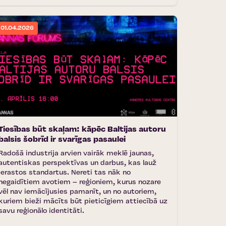
01.04.2026
Tiesības būt skaļam: kāpēc Baltijas autoru
balsis šobrīd ir svarīgas pasaulei
Radošā industrija arvien vairāk meklē jaunas,
autentiskas perspektīvas un darbus, kas lauž
ierastos standartus. Nereti tas nāk no
negaidītiem avotiem – reģioniem, kurus nozare
vēl nav iemācījusies pamanīt, un no autoriem,
kuriem bieži mācīts būt pieticīgiem attiecībā uz
savu reģionālo identitāti.