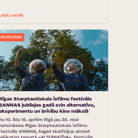
Lasīt vairāk
30.03.2026
Rīgas Starptautiskais īsfilmu festivāls
2ANNAS jubilejas gadā svin alternatīvu,
eksperimentu un brīvību kino mākslā
No 10. līdz 16. aprīlim Rīgā jau 30. reizi
norisināsies Rīgas Starptautiskais īsfilmu
festivāls 2ANNAS, šogad skatītājus aicinot
ielūkoties tematā «ALTERNATĪVA». Festivāls