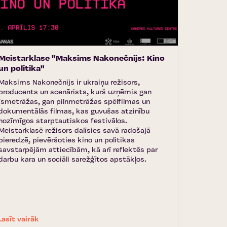
Meistarklase "Maksims Nakonečnijs: Kino
un politika"
Maksims Nakonečnijs ir ukraiņu režisors,
producents un scenārists, kurš uzņēmis gan
īsmetrāžas, gan pilnmetrāžas spēlfilmas un
dokumentālās filmas, kas guvušas atzinību
nozīmīgos starptautiskos festivālos.
Meistarklasē režisors dalīsies savā radošajā
pieredzē, pievēršoties kino un politikas
savstarpējām attiecībām, kā arī reflektēs par
darbu kara un sociāli sarežģītos apstākļos.
Lasīt vairāk