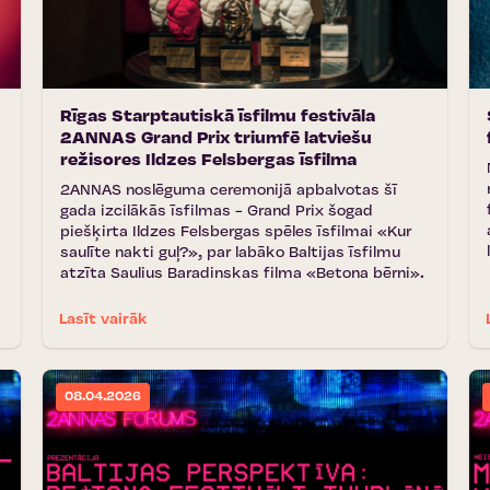
Rīgas Starptautiskā īsfilmu festivāla
2ANNAS Grand Prix triumfē latviešu
režisores Ildzes Felsbergas īsfilma
2ANNAS noslēguma ceremonijā apbalvotas šī
gada izcilākās īsfilmas - Grand Prix šogad
piešķirta Ildzes Felsbergas spēles īsfilmai «Kur
saulīte nakti guļ?», par labāko Baltijas īsfilmu
atzīta Saulius Baradinskas filma «Betona bērni».
Lasīt vairāk
08.04.2026