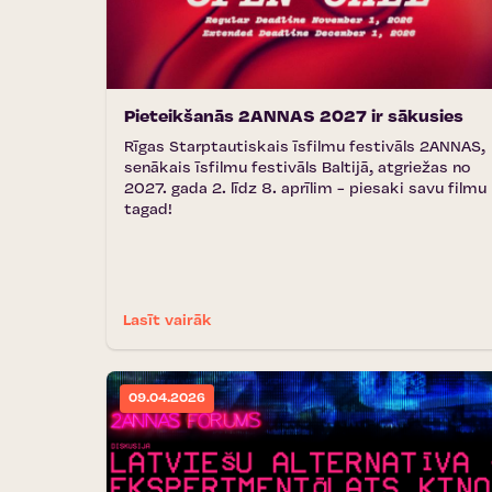
Pieteikšanās 2ANNAS 2027 ir sākusies
Rīgas Starptautiskais īsfilmu festivāls 2ANNAS,
senākais īsfilmu festivāls Baltijā, atgriežas no
2027. gada 2. līdz 8. aprīlim - piesaki savu filmu
tagad!
Lasīt vairāk
09.04.2026