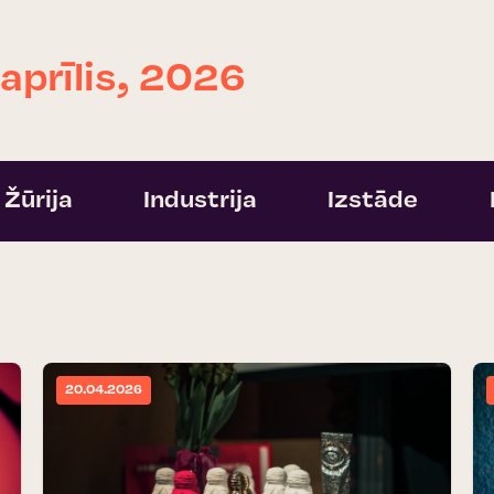
 aprīlis, 2026
Žūrija
Industrija
Izstāde
20.04.2026