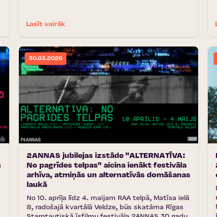
Lasīt vairāk
30.03.2026
2ANNAS jubilejas izstāde "ALTERNATĪVA:
n
No pagrīdes telpas" aicina ienākt festivāla
arhīva, atmiņās un alternatīvās domāšanas
laukā
No 10. aprīļa līdz 4. maijam RAA telpā, Matīsa ielā
8, radošajā kvartālā Veldze, būs skatāma Rīgas
Starptautiskā īsfilmu festivāla 2ANNAS 30 gadu