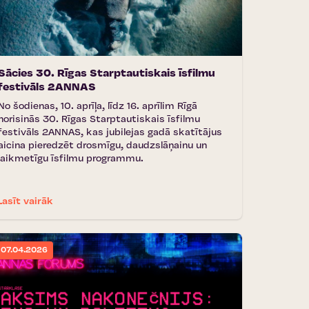
Sācies 30. Rīgas Starptautiskais īsfilmu
festivāls 2ANNAS
No šodienas, 10. aprīļa, līdz 16. aprīlim Rīgā
norisinās 30. Rīgas Starptautiskais īsfilmu
festivāls 2ANNAS, kas jubilejas gadā skatītājus
aicina pieredzēt drosmīgu, daudzslāņainu un
laikmetīgu īsfilmu programmu.
Lasīt vairāk
07.04.2026