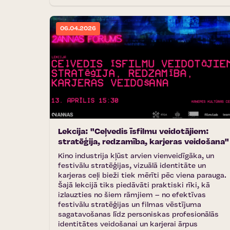
06.04.2026
Lekcija: "Ceļvedis īsfilmu veidotājiem:
stratēģija, redzamība, karjeras veidošana"
Kino industrija kļūst arvien vienveidīgāka, un
festivālu stratēģijas, vizuālā identitāte un
karjeras ceļi bieži tiek mērīti pēc viena parauga.
Šajā lekcijā tiks piedāvāti praktiski rīki, kā
izlauzties no šiem rāmjiem – no efektīvas
festivālu stratēģijas un filmas vēstījuma
sagatavošanas līdz personiskas profesionālās
identitātes veidošanai un karjerai ārpus