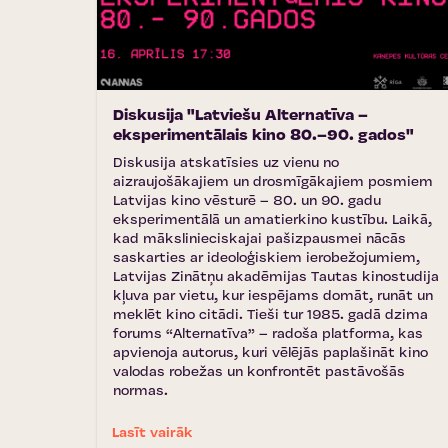
Diskusija "Latviešu Alternatīva –
eksperimentālais kino 80.–90. gados"
Diskusija atskatīsies uz vienu no
aizraujošākajiem un drosmīgākajiem posmiem
Latvijas kino vēsturē – 80. un 90. gadu
eksperimentālā un amatierkino kustību. Laikā,
kad mākslinieciskajai pašizpausmei nācās
saskarties ar ideoloģiskiem ierobežojumiem,
Latvijas Zinātņu akadēmijas Tautas kinostudija
kļuva par vietu, kur iespējams domāt, runāt un
meklēt kino citādi. Tieši tur 1985. gadā dzima
forums “Alternatīva” – radoša platforma, kas
apvienoja autorus, kuri vēlējās paplašināt kino
valodas robežas un konfrontēt pastāvošās
normas.
Lasīt vairāk