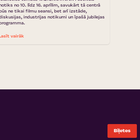
notiks no 10. līdz 16. aprīlim, savukārt tā centrā
būs ne tikai filmu seansi, bet arī izstāde,
diskusijas, industrijas notikumi un īpašā jubilejas
programma.
Lasīt vairāk