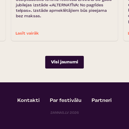
jubilejas izstāde «ALTERNATĪVA: No pagrīdes
telpas». Izstāde apmeklētājiem būs pieejama
bez maksas.
Lasīt vairāk
Visi jaunumi
Kontakti
Par festivālu
Partneri
2ANNAS.LV 2026