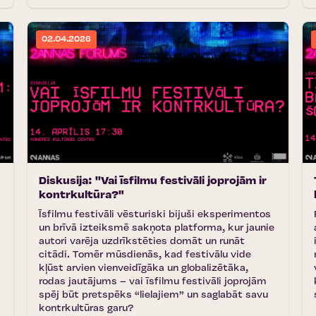
02.04.2026
Diskusija: ''Vai īsfilmu festivāli joprojām ir
kontrkultūra?"
Īsfilmu festivāli vēsturiski bijuši eksperimentos
un brīvā izteiksmē sakņota platforma, kur jaunie
autori varēja uzdrīkstēties domāt un runāt
citādi. Tomēr mūsdienās, kad festivālu vide
kļūst arvien vienveidīgāka un globalizētāka,
rodas jautājums – vai īsfilmu festivāli joprojām
spēj būt pretspēks “lielajiem” un saglabāt savu
kontrkultūras garu?