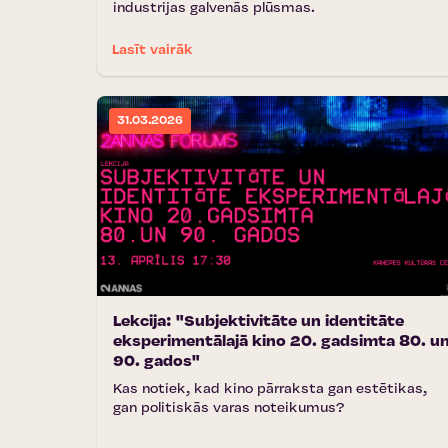
industrijas galvenās plūsmas.
Lasīt vairāk
31.03.2026
Lekcija: "Subjektivitāte un identitāte
eksperimentālajā kino 20. gadsimta 80. u
90. gados"
Kas notiek, kad kino pārraksta gan estētikas,
gan politiskās varas noteikumus?