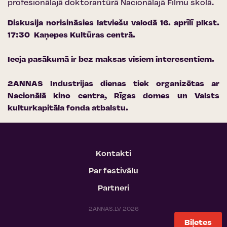
profesionālajā doktorantūrā Nacionālajā Filmu skolā.​​​​​​
Diskusija norisināsies latviešu valodā 16. aprīlī plkst.
17:30
Kaņepes Kultūras centrā
.
Ieeja pasākumā ir bez maksas visiem interesentiem.
2ANNAS Industrijas dienas tiek organizētas ar
Nacionālā kino centra
,
Rīgas domes
un
Valsts
kulturkapitāla fonda
atbalstu.
Kontakti
Par festivālu
Partneri
2ANNAS.LV 2026