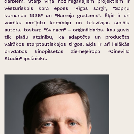
darbiem. Starp viņa nozīmīgākajiem projektiem ir
vēsturiskais kara eposs "Rīgas sargi", "Sapņu
komanda 1935" un "Nameja gredzens". Ēķis ir arī
vairāku iemīļotu komēdiju un televīzijas seriālu
autors, tostarp "Svingeri" – oriģināldarbs, kas guvis
tik plašu atzinību, ka adaptēts un producēts
vairākos starptautiskajos tirgos. Ēķis ir arī lielākās
brīvdabas kinopilsētas Ziemeļeiropā “Cinevilla
Studio” īpašnieks.