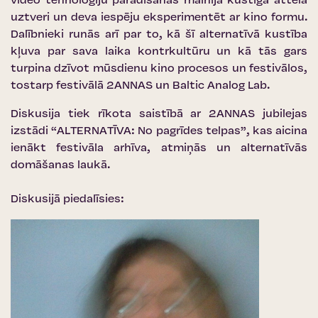
video tehnoloģiju parādīšanās mainīja kustīgā attēla
uztveri un deva iespēju eksperimentēt ar kino formu.
Dalībnieki runās arī par to, kā šī alternatīvā kustība
kļuva par sava laika kontrkultūru un kā tās gars
turpina dzīvot mūsdienu kino procesos un festivālos,
tostarp festivālā 2ANNAS un Baltic Analog Lab.
Diskusija tiek rīkota saistībā ar 2ANNAS jubilejas
izstādi “ALTERNATĪVA: No pagrīdes telpas”, kas aicina
ienākt festivāla arhīva, atmiņās un alternatīvās
domāšanas laukā.
Diskusijā piedalīsies: