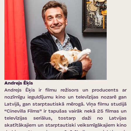
Andrejs Ēķis
Andrejs Ēķis ir filmu režisors un producents ar
nozīmīgu ieguldījumu kino un televīzijas nozarē gan
Latvijā, gan starptautiskā mērogā. Viņa filmu studijā
“Cinevilla Films” ir tapušas vairāk nekā 25 filmas un
televīzijas seriālus, tostarp daži no Latvijas
skatītākajiem un starptautiski veiksmīgākajiem kino