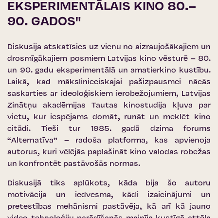
EKSPERIMENTĀLAIS KINO 80.–
90. GADOS"
Diskusija atskatīsies uz vienu no aizraujošākajiem un
drosmīgākajiem posmiem Latvijas kino vēsturē – 80.
un 90. gadu eksperimentālā un amatierkino kustību.
Laikā, kad mākslinieciskajai pašizpausmei nācās
saskarties ar ideoloģiskiem ierobežojumiem, Latvijas
Zinātņu akadēmijas Tautas kinostudija kļuva par
vietu, kur iespējams domāt, runāt un meklēt kino
citādi. Tieši tur 1985. gadā dzima forums
“Alternatīva” – radoša platforma, kas apvienoja
autorus, kuri vēlējās paplašināt kino valodas robežas
un konfrontēt pastāvošās normas.
Diskusijā tiks aplūkots, kāda bija šo autoru
motivācija un iedvesma, kādi izaicinājumi un
pretestības mehānismi pastāvēja, kā arī kā jauno