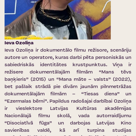
Ieva Ozoliņa
Ieva Ozoliņa ir dokumentālo filmu režisore, scenāriju
autore un operatore, kuras darbi pēta personiskās un
sabiedriskās identitātes krustpunktus. Viņa ir
režisere dokumentālajām filmām “Mans tēvs
baņķieris” (2015) un “Mana māte – valsts” (2022),
bet pašlaik strādā pie divām jaunām pilnmetrāžas
dokumentālajām filmām – “Tiesas diena” un
“Ezermalas bērni”. Papildus radošajai darbībai Ozoliņa
ir vieslektore Latvijas Kultūras akadēmijas
Nacionālajā filmu skolā, vada autorraidījumu
“Disociatīvā fūga” un darbojas Latvijas Kino
savienības valdē, kā arī turpina studijas