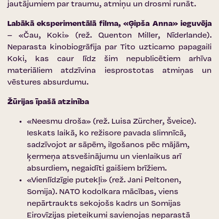
jautājumiem par traumu, atmiņu un drosmi runāt.
Labākā eksperimentālā filma, «Ģipša Anna» ieguvēja
– «Čau, Koki» (rež. Quenton Miller, Nīderlande).
Neparasta kinobiogrāfija par Tito uzticamo papagaili
Koki, kas caur līdz šim nepublicētiem arhīva
materiāliem atdzīvina iesprostotas atmiņas un
vēstures absurdumu.
Žūrijas īpašā atzinība
«Neesmu droša» (rež. Luisa Zürcher, Šveice).
Ieskats laikā, ko režisore pavada slimnīcā,
sadzīvojot ar sāpēm, ilgošanos pēc mājām,
ķermeņa atsvešinājumu un vienlaikus arī
absurdiem, negaidīti gaišiem brīžiem.
«Vienlīdzīgie putekļi» (rež. Jani Peltonen,
Somija). NATO kodolkara mācības, viens
nepārtraukts sekojošs kadrs un Somijas
Eirovīzijas pieteikumi savienojas neparastā