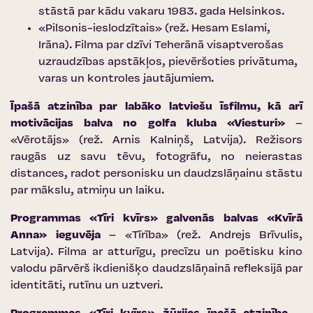
stāstā par kādu vakaru 1983. gada Helsinkos.
«Pilsonis-ieslodzītais» (rež. Hesam Eslami,
Irāna). Filma par dzīvi Teherānā visaptverošas
uzraudzības apstākļos, pievēršoties privātuma,
varas un kontroles jautājumiem.
Īpašā atzinība par labāko latviešu īsfilmu, kā arī
motivācijas balva no golfa kluba «Viesturi»
–
«Vērotājs» (rež. Arnis Kalniņš, Latvija). Režisors
raugās uz savu tēvu, fotogrāfu, no neierastas
distances, radot personisku un daudzslāņainu stāstu
par mākslu, atmiņu un laiku.
Programmas «Tīri kvīrs» galvenās balvas «Kvīrā
Anna» ieguvēja
– «Tīrība» (rež. Andrejs Brīvulis,
Latvija). Filma ar atturīgu, precīzu un poētisku kino
valodu pārvērš ikdienišķo daudzslāņainā refleksijā par
identitāti, rutīnu un uztveri.