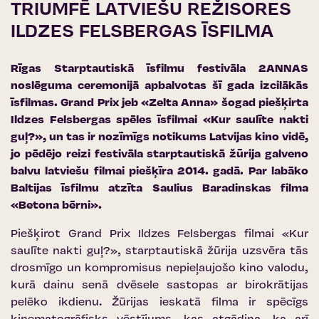
TRIUMFĒ LATVIEŠU REŽISORES
ILDZES FELSBERGAS ĪSFILMA
Rīgas Starptautiskā īsfilmu festivāla 2ANNAS
noslēguma ceremonijā apbalvotas šī gada izcilākās
īsfilmas. Grand Prix jeb «Zelta Anna» šogad piešķirta
Ildzes Felsbergas spēles īsfilmai «Kur saulīte nakti
guļ?», un tas ir nozīmīgs notikums Latvijas kino vidē,
jo pēdējo reizi festivāla starptautiskā žūrija galveno
balvu latviešu filmai piešķīra 2014. gadā. Par labāko
Baltijas īsfilmu atzīta Saulius Baradinskas filma
«Betona bērni».
Piešķirot Grand Prix Ildzes Felsbergas filmai «Kur
saulīte nakti guļ?», starptautiskā žūrija uzsvēra tās
drosmīgo un kompromisus nepieļaujošo kino valodu,
kurā dainu senā dvēsele sastopas ar birokrātijas
pelēko ikdienu. Žūrijas ieskatā filma ir spēcīgs