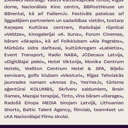
2ANNAS lieldraugi: Valsts kultūrkapitāla fonds, Rīgas
dome, Nacionālais Kino centrs, BBPostHouse un
BBrental, kā arī Failiem.lv. Festivāls pateicas arī
ilggadējiem partneriem un sadarbības vietām, tostarp
Kaņepes Kultūras centram, Radošajai rūpnīcai
«Veldze», kinogalerijai «K. Suns», Forum Cinemas,
bāram «Skapis», kā arī Folkklubam «Ala Pagrabs»,
Mūrbūdu sidra darītavai, kultūrkrogam «Labietis»,
Event Transport, Radio NABA, JCDecaux Latvija,
«Digitālajai pelei», Hotel Viktorija, Monika Centrum
Hotels, Wellton Centrum Hotel & SPA, Biļešu
servisam, golfa klubam «Viesturi», Rīgas Tehniskās
jaunrades namam «Annas 2», YesYes.lv, tūrisma
aģentūrai KOLUMBS, Skrīveru saldumiem, Brain
Games, Mazajai terapijai, Tinto, vīna bāram «Garage»,
Radošā Eiropa MEDIA birojam Latvijā, Lithuanian
Shorts, Baltic Talent Agency, film:lab, team4set un
LKA Nacionālajai Filmu skolai.