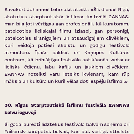
Savukārt Johannes Lehmuss atzīst: «Šīs dienas Rīgā,
skatoties starptautiskās īsfilmas festivālā 2ANNAS,
man bija ļoti vērtīgas gan profesionāli, kā kuratoram,
pateicoties lieliskajai filmu izlasei, gan personīgi,
pateicoties sirsnīgajiem un atsaucīgajiem cilvēkiem,
kuri veidoja patiesi skaistu un godīgu festivāla
atmosfēru. Īpašs paldies arī Kaņepes Kultūras
centram, kā brīnišķīgai festivāla satikšanās vietai ar
lielisku ēdienu, labu kafiju un jaukiem cilvēkiem.
2ANNAS noteikti varu ieteikt ikvienam, kam rūp
māksla un kultūra un kurš vēlas dot iespēju īsfilmai.»
30. Rīgas Starptautiskā īsfilmu festivāla 2ANNAS
balvu ieguvēji
Šī gada laureāti līdztekus festivāla balvām saņēma arī
Failiem.lv sarūpētas balvas, kas būs vērtīgs atbalsts