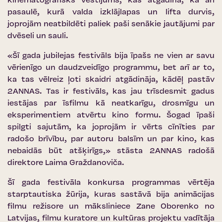
kinematogrāfisks vēstījums, kas atgādina, ka arī
pasaulē, kurā valda izklājlapas un lifta durvis,
joprojām neatbildēti paliek paši senākie jautājumi par
dvēseli un sauli.
«Šī gada jubilejas festivāls bija īpašs ne vien ar savu
vērienīgo un daudzveidīgo programmu, bet arī ar to,
ka tas vēlreiz ļoti skaidri atgādināja, kādēļ pastāv
2ANNAS. Tas ir festivāls, kas jau trīsdesmit gadus
iestājas par īsfilmu kā neatkarīgu, drosmīgu un
eksperimentiem atvērtu kino formu. Šogad īpaši
spilgti sajutām, ka joprojām ir vērts cīnīties par
radošo brīvību, par autoru balsīm un par kino, kas
nebaidās būt atšķirīgs,» stāsta 2ANNAS radošā
direktore Laima Graždanoviča.
Šī gada festivāla konkursa programmas vērtēja
starptautiska žūrija, kuras sastāvā bija animācijas
filmu režisore un māksliniece Zane Oborenko no
Latvijas, filmu kuratore un kultūras projektu vadītāja