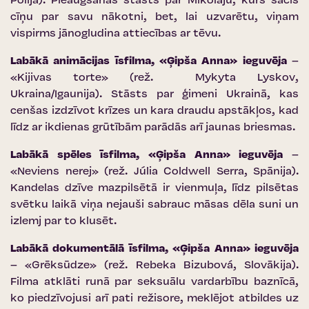
Polija). Pieaugšanas stāsts par Mikolaju, kurš sācis
cīņu par savu nākotni, bet, lai uzvarētu, viņam
vispirms jānogludina attiecības ar tēvu.
Labākā animācijas īsfilma, «Ģipša Anna» ieguvēja
–
«Kijivas torte» (rež. Mykyta Lyskov,
Ukraina/Igaunija). Stāsts par ģimeni Ukrainā, kas
cenšas izdzīvot krīzes un kara draudu apstākļos, kad
līdz ar ikdienas grūtībām parādās arī jaunas briesmas.
Labākā spēles īsfilma, «Ģipša Anna» ieguvēja
–
«Neviens nerej» (rež. Júlia Coldwell Serra, Spānija).
Kandelas dzīve mazpilsētā ir vienmuļa, līdz pilsētas
svētku laikā viņa nejauši sabrauc māsas dēla suni un
izlemj par to klusēt.
Labākā dokumentālā īsfilma, «Ģipša Anna» ieguvēja
– «Grēksūdze» (rež. Rebeka Bizubová, Slovākija).
Filma atklāti runā par seksuālu vardarbību baznīcā,
ko piedzīvojusi arī pati režisore, meklējot atbildes uz