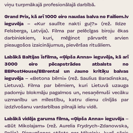
viņu turpmākajā profesionālajā darbībā.
Grand Prix, kā arī 1000 eiro naudas balva no
Failiem.lv
ieguvēja
– «Kur saulīte nakti guļ?» (rež. Ildze
Felsberga, Latvija). Filma par pelēcīgas biroju ēkas
darbiniekiem, kuri, mēģinot pārvarēt arvien
pieaugošos izaicinājumus, pievēršas rituāliem.
Labākā Baltijas īsfilma, «Ģipša Anna» ieguvēja, kā arī
3000 eiro pēcapstrādes atbalsts no
BBPostHouse/BBrental un Jauno kritiķu balvas
ieguvēja
– «Betona bērni» (rež. Saulius Baradinskas,
Lietuva). Filma par bērniem, kuri Lietuvā uzauga
padomju blokmāju pagalmos un, nesaņēmuši vecāku
uzmanību un mīlestību, katru dienu cīnījās par
izdzīvošanu vardarbības pilnajā ielu vidē.
Labākā vidēja garuma filma, «Ģipša Anna» ieguvēja
–
«Būt Mikolajam» (rež. Aurelia Frydrych-Zdanowska,