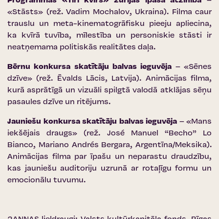
Programmas «Tīri kvīrs» žūrijas īpašā atzinība
–
«Stāsts» (rež. Vadim Mochalov, Ukraina). Filma caur
trauslu un meta-kinematogrāfisku pieeju apliecina,
ka kvīrā tuvība, mīlestība un personiskie stāsti ir
neatņemama politiskās realitātes daļa.
Bērnu konkursa skatītāju balvas ieguvēja
– «Sēnes
dzīve» (rež. Ēvalds Lācis, Latvija). Animācijas filma,
kurā asprātīgā un vizuāli spilgtā valodā atklājas sēņu
pasaules dzīve un ritējums.
Jauniešu konkursa skatītāju balvas ieguvēja
– «Mans
iekšējais draugs» (rež. José Manuel “Becho” Lo
Bianco, Mariano Andrés Bergara, Argentīna/Meksika).
Animācijas filma par īpašu un neparastu draudzību,
kas jauniešu auditoriju uzrunā ar rotaļīgu formu un
emocionālu tuvumu.