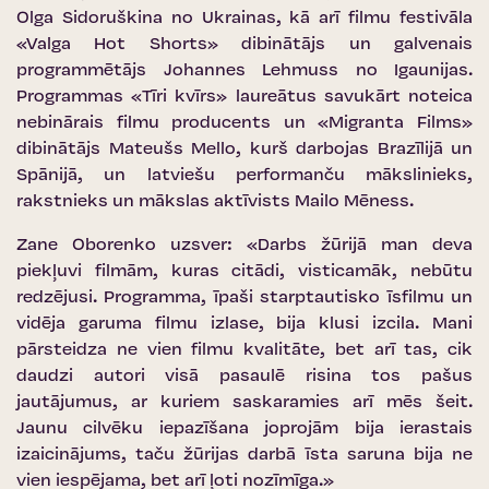
Olga Sidoruškina no Ukrainas, kā arī filmu festivāla
«Valga Hot Shorts» dibinātājs un galvenais
programmētājs Johannes Lehmuss no Igaunijas.
Programmas «Tīri kvīrs» laureātus savukārt noteica
nebinārais filmu producents un «Migranta Films»
dibinātājs Mateušs Mello, kurš darbojas Brazīlijā un
Spānijā, un latviešu performanču mākslinieks,
rakstnieks un mākslas aktīvists Mailo Mēness.
Zane Oborenko uzsver: «Darbs žūrijā man deva
piekļuvi filmām, kuras citādi, visticamāk, nebūtu
redzējusi. Programma, īpaši starptautisko īsfilmu un
vidēja garuma filmu izlase, bija klusi izcila. Mani
pārsteidza ne vien filmu kvalitāte, bet arī tas, cik
daudzi autori visā pasaulē risina tos pašus
jautājumus, ar kuriem saskaramies arī mēs šeit.
Jaunu cilvēku iepazīšana joprojām bija ierastais
izaicinājums, taču žūrijas darbā īsta saruna bija ne
vien iespējama, bet arī ļoti nozīmīga.»