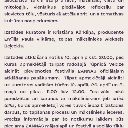
asociatīvu saikni starp arhīvu, materiālu, vietu un
mitoloģiju, vienlaikus piedāvājot refleksiju par
sievietes tēlu, vēsturiskā attēla apriti un alternatīvas
kultūras nospiedumiem.
Izstādes kuratore ir Kristiāna Kārkliņa, producente
Emīlija Paula Vilkārse, telpas mākslinieks Aleksejs
Beļeckis.
Izstādes atklāšana notiks 10. aprīlī plkst. 20.00, pēc
kuras apmeklētāji turpat radošajā rūpnīcā Veldze
aicināti pievienoties festivāla 2ANNAS oficiālajam
atklāšanas pasākumam. Tāpat apmeklētāji aicināti
uz kuratores vadītām tūrēm 12. aprīlī, 26. aprīlī un 3.
maijā no plkst. 11.00 līdz 12.00. Festivāla laikā
paredzētas arī sarunas ar māksliniekiem jeb
artist
talks
, kurās apmeklētāji varēs tuvāk iepazīt izstādes
darbus, to tapšanas procesu un mākslinieku ieceres.
Precīza informācija par šo notikumu laikiem būs
pieejama 2ANNAS mājaslapā un festivāla sociālo tīklu