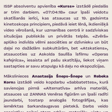
ISSP absolventu apvienība
«Kurss»
izstādē piedalās
ar trim darbiem. «07:04:18» caur īpaši veidotu
skatīšanās ierīci, kas atsaucas uz 19. gadsimta
kinetoskopa principiem, piedāvā ieiet lēnā, ikdienišķā
video vērošanā, kur uzmanības centrā ir sadzīviskas
situācijas publiskās un privātās telpās. «Zvērā»
aplūko indivīda vēlmi asociēties ar dzīvnieku un būt
daļai no dažādām subkultūrām, bet «Atskatiens»,
atsaucoties uz Askolda Saulīša īsfilmu «Operas
kafejnīca», iesaista arī pašu skatītāju, liekot viņam
sastapties ar savu atspulgu kā daļu no ekspozīcijas.
Mākslinieces
Anastasija Šneps-Šnepe
un
Rebeka
Korn
a izstādē veido kopdarbu «Sabbatettes», kurā
savienojas pirmā «Alternatīva» arhīva materiāli,
atsauces uz 2ANNAS Venēras figūrām un īpaši radīti
jaundarbi, tostarp analogās fotogrāfijas, kas
iemērktas Sarkandaugavas pietekā. Darbs veido