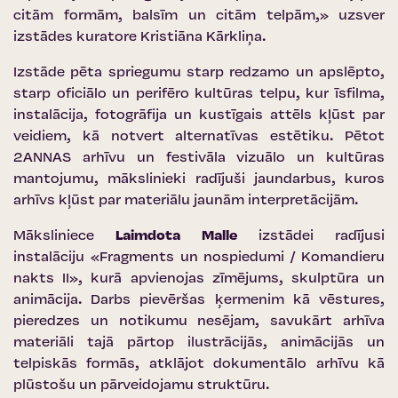
citām formām, balsīm un citām telpām,» uzsver
izstādes kuratore Kristiāna Kārkliņa.
Izstāde pēta spriegumu starp redzamo un apslēpto,
starp oficiālo un perifēro kultūras telpu, kur īsfilma,
instalācija, fotogrāfija un kustīgais attēls kļūst par
veidiem, kā notvert alternatīvas estētiku. Pētot
2ANNAS arhīvu un festivāla vizuālo un kultūras
mantojumu, mākslinieki radījuši jaundarbus, kuros
arhīvs kļūst par materiālu jaunām interpretācijām.
Māksliniece
Laimdota Malle
izstādei radījusi
instalāciju «Fragments un nospiedumi / Komandieru
nakts II», kurā apvienojas zīmējums, skulptūra un
animācija. Darbs pievēršas ķermenim kā vēstures,
pieredzes un notikumu nesējam, savukārt arhīva
materiāli tajā pārtop ilustrācijās, animācijās un
telpiskās formās, atklājot dokumentālo arhīvu kā
plūstošu un pārveidojamu struktūru.