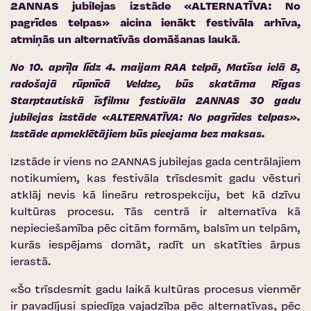
2ANNAS jubilejas izstāde «ALTERNATĪVA: No
pagrīdes telpas» aicina ienākt festivāla arhīva,
atmiņās un alternatīvās domāšanas laukā
.
No 10. aprīļa līdz 4. maijam RAA telpā, Matīsa ielā 8,
radošajā rūpnīcā Veldze, būs skatāma Rīgas
Starptautiskā īsfilmu festivāla 2ANNAS 30 gadu
jubilejas izstāde «ALTERNATĪVA: No pagrīdes telpas».
Izstāde apmeklētājiem būs pieejama bez maksas.
Izstāde ir viens no 2ANNAS jubilejas gada centrālajiem
notikumiem, kas festivāla trīsdesmit gadu vēsturi
atklāj nevis kā lineāru retrospekciju, bet kā dzīvu
kultūras procesu. Tās centrā ir alternatīva kā
nepieciešamība pēc citām formām, balsīm un telpām,
kurās iespējams domāt, radīt un skatīties ārpus
ierastā.
«Šo trīsdesmit gadu laikā kultūras procesus vienmēr
ir pavadījusi spiedīga vajadzība pēc alternatīvas, pēc