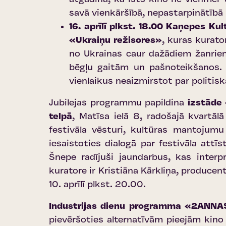
savā vienkāršībā, nepastarpinātībā 
16. aprīlī plkst. 18.00 Kaņepes Ku
«Ukraiņu režisores»
, kuras kurato
no Ukrainas caur dažādiem žanriem 
bēgļu gaitām un pašnoteikšanos. 
vienlaikus neaizmirstot par politis
Jubilejas programmu papildina
izstāde 
telpā
, Matīsa ielā 8, radošajā kvartā
festivāla vēsturi, kultūras mantojum
iesaistoties dialogā par festivāla att
Šnepe radījuši jaundarbus, kas interp
kuratore ir Kristiāna Kārkliņa, producen
10. aprīlī plkst. 20.00.
Industrijas dienu programma «2ANN
pievēršoties alternatīvām pieejām kino