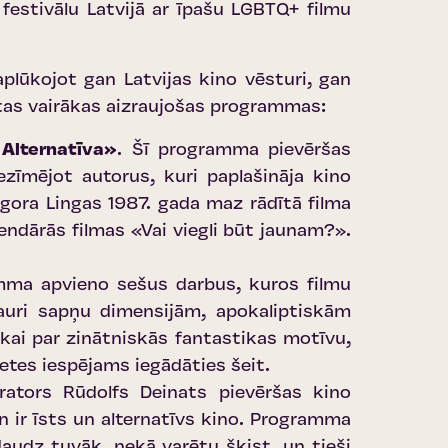
festivālu Latvijā ar īpašu LGBTQ+ filmu
plūkojot gan Latvijas kino vēsturi, gan
utas vairākas aizraujošas programmas:
 Alternatīva»
. Šī programma pievēršas
zīmējot autorus, kuri paplašināja kino
gora Lingas 1987. gada maz rādītā filma
endārās filmas «Vai viegli būt jaunam?».
mma apvieno sešus darbus, kuros filmu
cauri sapņu dimensijām, apokaliptiskām
kai par zinātniskās fantastikas motīvu,
ļetes iespējams iegādāties šeit
.
ators Rūdolfs Deinats pievēršas kino
 ir īsts un alternatīvs kino. Programma
daudz tuvāk, nekā varētu šķist, un tieši