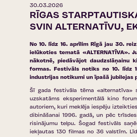
30.03.2026
RĪGAS STARPTAUTISKA
SVIN ALTERNATĪVU, E
No 10. līdz 16. aprīlim Rīgā jau 30. re
ielūkoties tematā «ALTERNATĪVA». Ju
nākotnē, piedāvājot daudzslāņainu ki
formas. Festivāls notiks no 10. līdz 
industrijas notikumi un īpašā jubileja
Šī gada festivāla tēma «alternatīva»
uzskatāms eksperimentālā kino forums
autoriem, kuri meklēja iespēju izteikti
dibināšanai 1996. gadā, un pēc trīsde
risinājumu telpu. Šogad festivāls sa
iekļautas 130 filmas no 36 valstīm. Lī