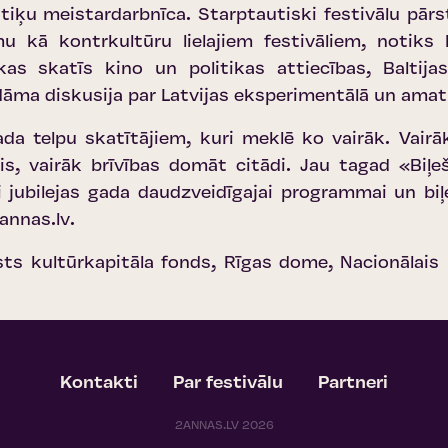
iķu meistardarbnīca. Starptautiski festivālu pārstāv
mu kā kontrkultūru lielajiem festivāliem, notiks l
kas skatīs kino un politikas attiecības, Baltijas
aidāma diskusija par Latvijas eksperimentālā un ama
a telpu skatītājiem, kuri meklē ko vairāk. Vairā
s, vairāk brīvības domāt citādi. Jau tagad «
Biļe
i jubilejas gada daudzveidīgajai programmai un bi
nnas.lv
.
alsts kultūrkapitāla fonds, Rīgas dome, Nacionālai
Kontakti
Par festivālu
Partneri
2ANNAS.LV 2026