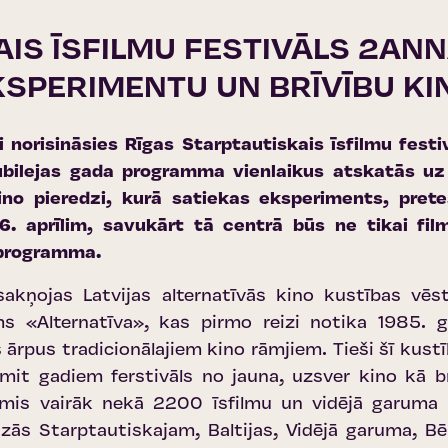
IS ĪSFILMU FESTIVĀLS 2ANN
KSPERIMENTU UN BRĪVĪBU K
izi norisināsies Rīgas Starptautiskais īsfilmu fe
bilejas gada programma vienlaikus atskatās uz
no pieredzi, kurā satiekas eksperiments, prete
16. aprīlim, savukārt tā centrā būs ne tikai film
s programma.
 sakņojas Latvijas alternatīvās kino kustības vē
 «Alternatīva», kas pirmo reizi notika 1985. 
es ārpus tradicionālajiem kino rāmjiem. Tieši šī kus
smit gadiem ferstivāls no jauna, uzsver kino kā 
ņēmis vairāk nekā 2200 īsfilmu un vidējā garuma
dzās Starptautiskajam, Baltijas, Vidējā garuma, 