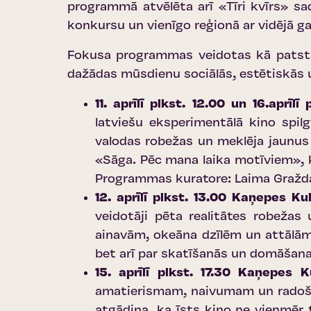
programmā atvēlēta arī «Tīri kvīrs» sa
konkursu un vienīgo reģionā ar vidējā g
Fokusa programmas veidotas kā patstāvī
dažādas mūsdienu sociālās, estētiskās u
11. aprīlī plkst. 12.00 un 16.aprī
latviešu eksperimentālā kino spil
valodas robežas un meklēja jaunus 
«Sāga. Pēc mana laika motīviem», ka
Programmas kuratore: Laima Gražd
12. aprīlī plkst. 13.00 Kaņepes K
veidotāji pēta realitātes robežas
ainavām, okeāna dzīlēm un attālām 
bet arī par skatīšanās un domāšana
15. aprīlī plkst. 17.30 Kaņepes 
amatierismam, naivumam un radošaja
atgādina, ka īsts kino ne vienmēr 