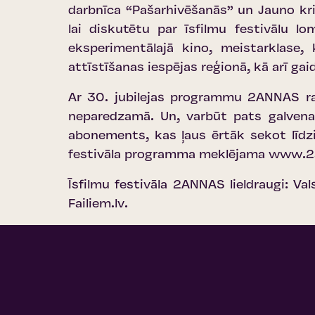
darbnīca “Pašarhivēšanās” un Jauno krit
lai diskutētu par īsfilmu festivālu lo
eksperimentālajā kino, meistarklase, 
attīstīšanas iespējas reģionā, kā arī g
Ar 30. jubilejas programmu 2ANNAS rad
neparedzamā. Un, varbūt pats galvenai
abonements, kas ļaus ērtāk sekot līdz
festivāla programma meklējama
www.2a
Īsfilmu festivāla 2ANNAS lieldraugi: V
Failiem.lv.