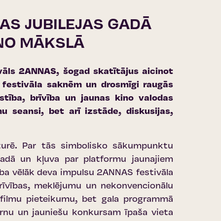
AS JUBILEJAS GADĀ
INO MĀKSLĀ
stivāls 2ANNAS, šogad skatītājus aicinot
 festivāla saknēm un drosmīgi raugās
stība, brīvība un jaunas kino valodas
u seansi, bet arī izstāde, diskusijas,
sturē. Par tās simbolisko sākumpunktu
gadā un kļuva par platformu jaunajiem
tība vēlāk deva impulsu 2ANNAS festivāla
brīvības, meklējumu un nekonvencionālu
 filmu pieteikumu, bet gala programmā
Bērnu un jauniešu konkursam īpaša vieta