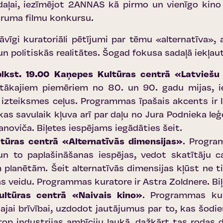
daļai, iezīmējot 2ANNAS kā pirmo un vienīgo kino 
aruma filmu konkursu.
gi kuratoriāli pētījumi par tēmu «alternatīva», a
n politiskās realitātes. Šogad fokusa sadaļā iekļa
lī plkst. 19.00 Kaņepes Kultūras centrā «Latviešu
gtākajiem piemēriem no 80. un 90. gadu mijas, ie
izteiksmes ceļus. Programmas īpašais akcents ir I
s savulaik kļuva arī par daļu no Jura Podnieka leģ
anoviča.
Biļetes iespējams iegādāties šeit
.
ultūras centrā «Alternatīvās dimensijas»
. Progra
 un to paplašināšanas iespējas, vedot skatītāju 
planētām. Šeit alternatīvās dimensijas kļūst ne ti
s veidu. Programmas kuratore ir Astra Zoldnere.
Bi
Kultūras centrā «Naivais kino»
. Programmas kur
i brīvībai, uzdodot jautājumus par to, kas šodien
top industrijas ambīciju laukā, dažkārt tas rodas 