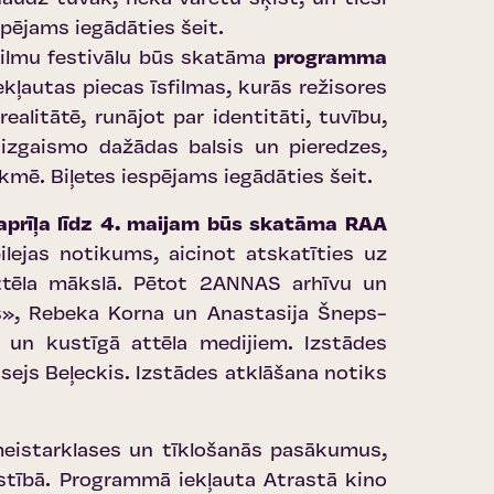
spējams iegādāties šeit
.
sfilmu festivālu būs skatāma
programma
kļautas piecas īsfilmas, kurās režisores
litātē, runājot par identitāti, tuvību,
izgaismo dažādas balsis un pieredzes,
tekmē.
Biļetes iespējams iegādāties šeit
.
aprīļa līdz 4. maijam būs skatāma RAA
lejas notikums, aicinot atskatīties uz
attēla mākslā. Pētot 2ANNAS arhīvu un
rss», Rebeka Korna un Anastasija Šneps-
s un kustīgā attēla medijiem. Izstādes
ksejs Beļeckis. Izstādes atklāšana notiks
meistarklases un tīklošanās pasākumus,
īstībā. Programmā iekļauta Atrastā kino