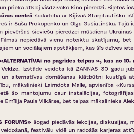
un priekā atklāj visdzīvāko kino pieredzi.
Biļetes ie
ltūras centrā
sadarbībā ar Kijivas Starptautisko ī
res ir Saša Prokopenko un Olga Gusiatinska. Tajā ie
pievēršas sieviešu pieredzei mūsdienu Ukrainas rea
Filmas nepiedāvā vienu noteiktu skatījumu, bet 
kajiem un sociālajiem apstākļiem, kas šīs dzīves ie
«ALTERNATĪVA: no pagrīdes telpas », kas no 10. 
lā Veldze. Izstāde veidota kā 2ANNAS 30 gadu jubi
u un alternatīvas domāšanas klātbūtni kustīgā 
īstību, mākslinieki Laimdota Malle, apvienība «Ku
retē šo mantojumu caur instalācijas, fotogrāfija
te Emīlija Paula Vilkārse, bet telpas mākslinieks Ale
AS FORUMS»
šogad piedāvās lekcijas, diskusijas, 
 veidošanā, festivālu vidē un radošās karjeras att