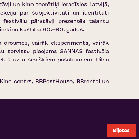
ji un kino teorētiķi ieradīsies Latvijā,
ekcija par subjektivitāti un identitāti
 festivālu pārstāvji prezentēs talantu
tierkino kustību 80.–90. gados.
k drosmes, vairāk eksperimenta, vairāk
šu serviss
» pieejams 2ANNAS festivāla
ļetes uz atsevišķiem pasākumiem. Pilna
s Kino centrs, BBPostHouse, BBrental un