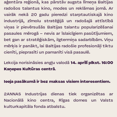
aģentūra reģionā, kas pārstāv augsta līmeņa Baltijas
radošos talantus kino, modes un reklāmas jomā. Ar
vairāk nekā 20 gadu pieredzi starptautiskajā kino
industrijā, zīmolu stratēģijā un radošajā attīstībā
viņas ir pievērsušās Baltijas talantu popularizēšanai
pasaules mērogā – nevis ar īslaicīgiem pasūtījumiem,
bet gan ar stratēģiskām, ilgtermiņa sadarbībām. Viņu
mērķis ir panākt, lai Baltijas radošie profesionāļi tiktu
cienīti, pieprasīti un pamanīti visā pasaulē.
Lekcija norisināsies angļu valodā
14. aprīlī plkst. 16:00
Kaņepes Kultūras centrā
.
Ieeja pasākumā ir bez maksas visiem interesentiem.
2ANNAS Industrijas dienas tiek organizētas ar
Nacionālā kino centra
,
Rīgas domes
un
Valsts
kulturkapitāla fonda
atbalstu.