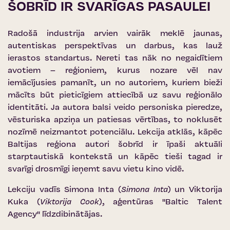
ŠOBRĪD IR SVARĪGAS PASAULEI
Radošā industrija arvien vairāk meklē jaunas,
autentiskas perspektīvas un darbus, kas lauž
ierastos standartus. Nereti tas nāk no negaidītiem
avotiem – reģioniem, kurus nozare vēl nav
iemācījusies pamanīt, un no autoriem, kuriem bieži
mācīts būt pieticīgiem attiecībā uz savu reģionālo
identitāti.
Ja autora balsi veido personiska pieredze,
vēsturiska apziņa un patiesas vērtības, to noklusēt
nozīmē neizmantot potenciālu. Lekcija atklās, kāpēc
Baltijas reģiona autori šobrīd ir īpaši aktuāli
starptautiskā kontekstā un kāpēc tieši tagad ir
svarīgi drosmīgi ieņemt savu vietu kino vidē.
Lekciju vadīs Simona Inta (
Simona Inta
) un Viktorija
Kuka (
Viktorija Cook
), aģentūras
''Baltic Talent
Agency''
līdzdibinātājas.