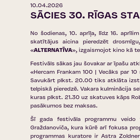
10.04.2026
SĀCIES 30. RĪGAS ST
No šodienas, 10. aprīļa, līdz 16. aprīl
skatītājus aicina pieredzēt drosmīg
«
ALTERNATĪVA
», izgaismojot kino kā 
Festivāls sākas jau šovakar ar īpašu at
«Hercam Frankam 100 | Vecāks par 10 
Savukārt plkst. 20.00 tiks atklāta izs
telpiskā pieredzē. Vakara kulminācija s
kuras plkst. 21.30 uz skatuves kāps Rob
pasākumos bez maksas.
Šī gada festivāla programmu veido v
Graždanoviča, kura kūrē arī fokusa pr
programmas kuratore ir Astra Zoldner