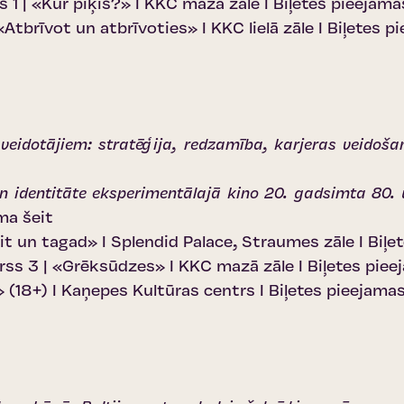
 1 | «Kur piķis?» I KKC mazā zāle I
Biļetes pieejama
«Atbrīvot un atbrīvoties» I KKC lielā zāle I
Biļetes pi
 veidotājiem: stratēģija, redzamība, karjeras veidoš
n identitāte eksperimentālajā kino 20. gadsimta 80. 
ma šeit
eit un tagad» I Splendid Palace, Straumes zāle I
Biļe
ss 3 | «Grēksūdzes» I KKC mazā zāle I
Biļetes piee
 (18+) I Kaņepes Kultūras centrs I
Biļetes pieejamas