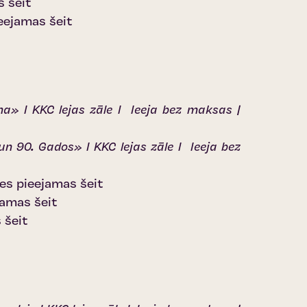
s šeit
eejamas šeit
ana» I KKC lejas zāle I Ieeja bez maksas |
un 90. Gados» I KKC lejas zāle I Ieeja bez
tes pieejamas šeit
jamas šeit
 šeit