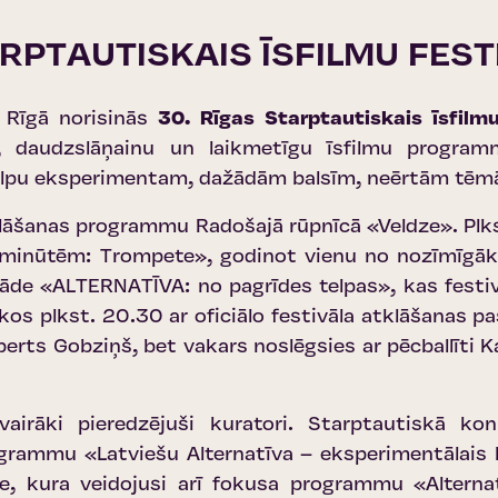
ARPTAUTISKAIS ĪSFILMU FES
im Rīgā norisinās
30. Rīgas Starptautiskais īsfil
u, daudzslāņainu un laikmetīgu īsfilmu program
telpu eksperimentam, dažādām balsīm, neērtām tē
klāšanas programmu Radošajā rūpnīcā «Veldze». Plks
minūtēm: Trompete», godinot vienu no nozīmīgāka
tāde «ALTERNATĪVA: no pagrīdes telpas», kas festi
ekos plkst. 20.30 ar oficiālo festivāla atklāšanas
erts Gobziņš, bet vakars noslēgsies ar pēcballīti K
airāki pieredzējuši kuratori. Starptautiskā k
ogrammu «Latviešu Alternatīva – eksperimentālais 
e, kura veidojusi arī fokusa programmu «Alternat