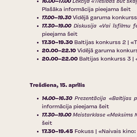
16.00–17.00
Lekcija «Tiesības būt skaļ
Plašāka informācija pieejama šeit
17.00–19.30
Vidējā garuma konkurss 
17.30–19.00
Diskusija «Vai īsfilmu f
pieejama šeit
17.30–19.30
Baltijas konkurss 2 | «
20.00–22.10
Vidējā garuma konkurs
20.00–22.00
Baltijas konkurss 3 |
Trešdiena, 15. aprīlis
14.00–16.30
Prezentācija «Baltijas 
informācija pieejama šeit
17.30–19.00
Meistarklase «Maksims Nak
šeit
17.30–19.45
Fokuss | «Naivais kino: 