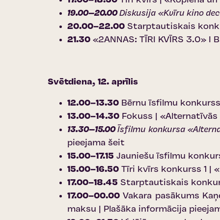
17.00–18.50
Tīri kvīrs | «Kopiena un
19.00–20.00
Diskusija «Kvīru kino dece
20.00–22.00
Starptautiskais konku
21.30
«2ANNAS: TĪRI KVĪRS 3.0» I B
Svētdiena, 12. aprīlis
12.00–13.30
Bērnu īsfilmu konkurs
13.00–14.30
Fokuss | «Alternatīvās
13.30–15.00
Īsfilmu konkursa «Altern
pieejama šeit
15.00–17.15
Jauniešu īsfilmu konkur
15.00–16.50
Tīri kvīrs konkurss 1 | «
17.00–18.45
Starptautiskais konkurs
17.00–00.00
Vakara pasākums Kaņep
maksu |
Plašāka informācija pieeja