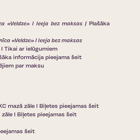
a «Veldze» I Ieeja bez maksas |
Plašāka
nīca «Veldze» I Ieeja bez maksas
I Tikai ar ielūgumiem
šāka informācija pieejama šeit
ārējiem par maksu
KC mazā zāle I
Biļetes pieejamas šeit
 zāle I
Biļetes pieejamas šeit
ieejamas šeit