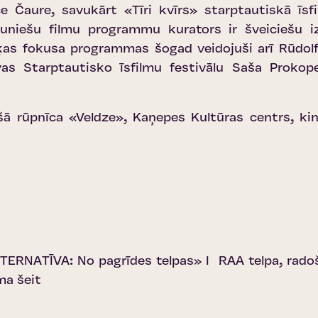
 Čaure, savukārt «Tīri kvīrs» starptautiskā īs
auniešu filmu programmu kurators ir šveiciešu
ķas fokusa programmas šogad veidojuši arī Rūdolf
jivas Starptautisko īsfilmu festivālu Saša Prok
ošā rūpnīca «Veldze», Kaņepes Kultūras centrs, k
LTERNATĪVA: No pagrīdes telpas» I RAA telpa, radošā
ma šeit