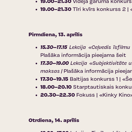
19.00–21.30
Vidējā garuma konkurss
19.00–21.30
Tīri kvīrs konkurss 2 | 
Pirmdiena, 13. aprīlis
15.30–17.15
Lekcija «Ceļvedis īsfilmu
Plašāka informācija pieejama šeit
17.30–19.00
Lekcija «Subjektivitāte u
maksas |
Plašāka informācija pieeja
17.30–19.15
Baltijas konkurss 1 | «Š
18.00–20.10
Starptautiskais konkur
20.30–22.30
Fokuss | «Kinky Kino»
Otrdiena, 14. aprīlis