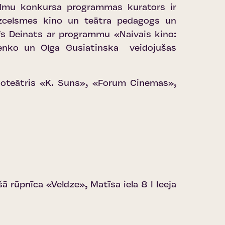
filmu konkursa programmas kurators ir
 izcelsmes kino un teātra pedagogs un
s Deinats ar programmu «Naivais kino:
openko un Olga Gusiatinska veidojušas
inoteātris «K. Suns», «Forum Cinemas»,
 rūpnīca «Veldze», Matīsa iela 8 I Ieeja