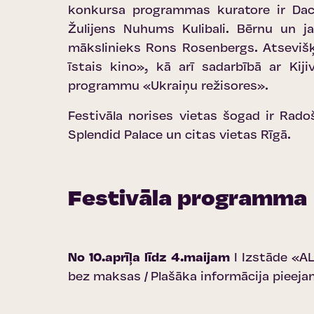
konkursa programmas kuratore ir Dace
Žulijens Nuhums Kulibali. Bērnu un j
mākslinieks Rons Rosenbergs. Atseviš
īstais kino», kā arī sadarbībā ar Ki
programmu «Ukraiņu režisores».
Festivāla norises vietas šogad ir Rad
Splendid Palace un citas vietas Rīgā.
Festivāla programma
No 10.aprīļa līdz 4.maijam
I Izstāde «A
bez maksas
|
Plašāka informācija pieeja