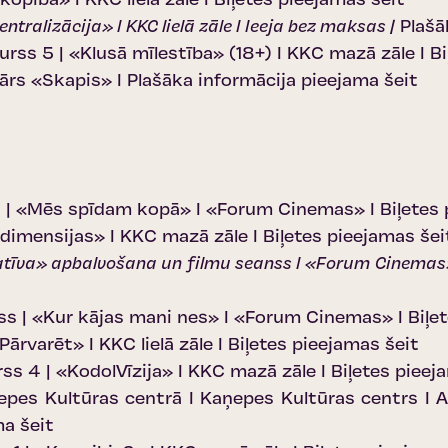
 kopība» I KKC lielā zāle I
Biļetes pieejamas šeit
ntralizācija» I KKC lielā zāle I Ieeja bez maksas |
Plašā
rss 5 | «Klusā mīlestība» (18+) I KKC mazā zāle I
Bi
ārs «Skapis» I
Plašāka informācija pieejama šeit
s | «Mēs spīdam kopā» I «Forum Cinemas» I
Biļetes
 dimensijas» I KKC mazā zāle I
Biļetes pieejamas šei
atīva» apbalvošana un filmu seanss I «Forum Cinemas»
ss | «Kur kājas mani nes» I «Forum Cinemas» I
Biļe
Pārvarēt» I KKC lielā zāle I
Biļetes pieejamas šeit
s 4 | «KodolVīzija» I KKC mazā zāle I
Biļetes pieej
es Kultūras centrā I Kaņepes Kultūras centrs I A
ma šeit