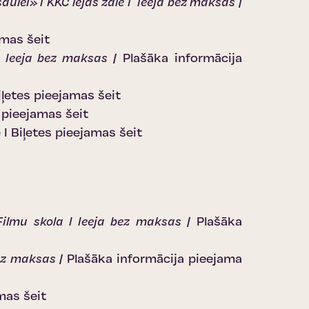
aulei» I KKC lejas zāle I Ieeja bez maksas |
amas šeit
I Ieeja bez maksas |
Plašāka informācija
iļetes pieejamas šeit
 pieejamas šeit
 I
Biļetes pieejamas šeit
 Filmu skola I Ieeja bez maksas |
Plašāka
ez maksas |
Plašāka informācija pieejama
mas šeit