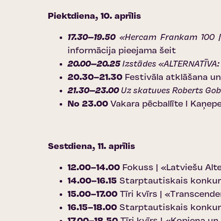
Piektdiena, 10. aprīlis
17.30–19.50
«Hercam Frankam 100 | 
informācija pieejama šeit
20.00–20.25
Izstādes «ALTERNATĪVA: 
20.30–21.30
Festivāla atklāšana un
21.30–23.00
Uz skatuves Roberts Gobz
No 23.00
Vakara pēcballīte I Kaņe
Sestdiena, 11. aprīlis
12.00–14.00
Fokuss | «Latviešu Alt
14.00–16.15
Starptautiskais konkurs
15.00–17.00
Tīri kvīrs | «Transcende
16.15–18.00
Starptautiskais konkurs