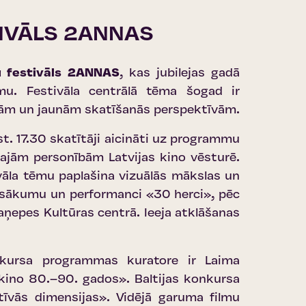
TIVĀLS 2ANNAS
mu festivāls 2ANNAS
, kas jubilejas gadā
mu. Festivāla centrālā tēma šogad ir
mām un jaunām skatīšanās perspektīvām.
t. 17.30 skatītāji aicināti uz programmu
jām personībām Latvijas kino vēsturē.
vāla tēmu paplašina vizuālās mākslas un
 pasākumu un performanci «30 herci», pēc
aņepes Kultūras centrā. Ieeja atklāšanas
onkursa programmas kuratore ir Laima
kino 80.–90. gados». Baltijas konkursa
īvās dimensijas». Vidējā garuma filmu