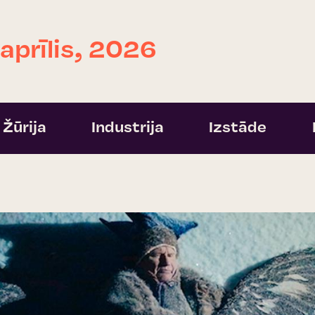
 aprīlis, 2026
Žūrija
Industrija
Izstāde