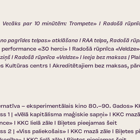
Vecāks par 10 minūtēm: Trompete» I Radošā rūpnīc
no pagrīdes telpas» atklāšana I RAA telpa, Radošā rūp
 performance «30 herci» I Radošā rūpnīca «Veldze» 
iņš I Radošā rūpnīca «Veldze» I Ieeja bez maksas |
Pla
pes Kultūras centrs I Akreditētajiem bez maksas, p
ernatīva – eksperimentālais kino 80.–90. Gados» K
s 1 | «Vēlā kapitālisma maģiskie sapņi» I KKC mazā
nce» I KKC lielā zāle I
Biļetes pieejamas šeit
s 2 | «Viss paliekošais» I KKC mazā zāle I
Biļetes p