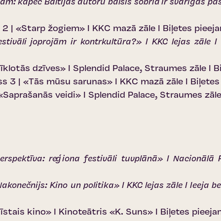
am: kāpēc Baltijas autoru balsis šobrīd ir svarīgas pas
2 | «Starp žogiem» I KKC mazā zāle I
Biļetes pieej
estivāli joprojām ir kontrkultūra?» I KKC lejas zāle 
Tīklotās dzīves» I Splendid Palace, Straumes zāle I
B
s 3 | «Tās mūsu sarunas» I KKC mazā zāle I
Biļetes
 «Saprašanās veidi» I Splendid Palace, Straumes zāle
perspektīva: reģiona festivāli tuvplānā» I Nacionālā
onečnijs: Kino un politika» I KKC lejas zāle I Ieeja b
īstais kino» I Kinoteātris «K. Suns» I
Biļetes pieeja