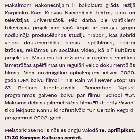
Maksimam Nakonečnijam ir bakalaura grāds režijā
Karpenko-Kara Kijevas Nacionālajā teātra, kino un
televīzijas universitātē. Pēc darba pie vairākiem
televīzijas projektiem viņš kopā ar draugu grupu
nodibināja producēšanas studiju "Tabor", kas šobrīd
veido dokumentālās filmas, spēlfilmas, teātra
izrādes, reklāmas un sociālus video, kā arī kultūras
projektus. Maksims kā režisors ir uzņēmis vairākas
īsmetrāžas spēlfilmas un regulāri veido dokumentālās
filmas. Viņa nozīmīgākie apbalvojumi ietver 2020.
gada IDFA balvu filmai "This Rain Will Never Stop" un
67. Berlīnes kinofestivāla "Generation 14plus"
programmas galveno balvu par filmu "School #3".
Maksima debijas pilnmetrāžas filma "Butterfly Vision"
tika iekļauta Kannu kinofestivāla "Un Certain Regard"
programmā 2022. gadā.
Meistarklase norisināsies angļu valodā
15. aprīlī plkst.
17:30
Kaņepes Kultūras centrā
.