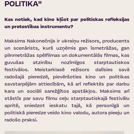
POLITIKA"
Kas notiek, kad kino kļūst par politiskas refleksijas
un pretestības instrumentu?
Maksims Nakonečnijs ir ukraiņu režisors, producents
un scenārists, kurš uzņēmis gan īsmetrāžas, gan
pilnmetrāžas spēlfilmas un dokumentālās filmas, kas
guvušas atzinību nozīmīgos starptautiskos
festivālos. Meistarklasē režisors dalīsies savā
radošajā pieredzē, pievēršoties kino un politikas
savstarpējām attiecībām, kā arī reflektēs par darbu
kara un sociāli sarežģītos apstākļos. Maksims arī
stāstīs par savu filmu ceļu starptautiskajā festivālu
apritē, sniedzot ieskatu tajā, kā personīgā un
politiskā pieredze veido kino valodu, autora pieeju un
radošo praksi.