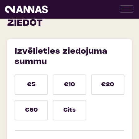
ZIEDOT
Izvēlieties ziedojuma
summu
€5
€10
€20
€50
Cits