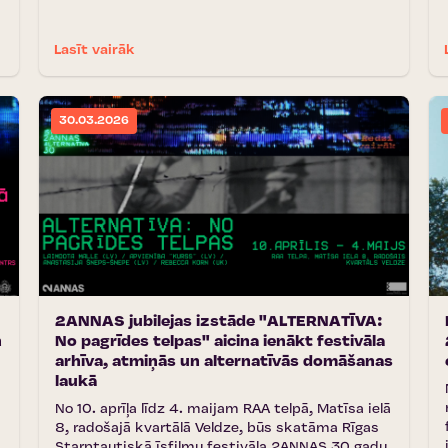
Lasīt vairāk
30.03.2026
2ANNAS jubilejas izstāde "ALTERNATĪVA:
n
No pagrīdes telpas" aicina ienākt festivāla
arhīva, atmiņās un alternatīvās domāšanas
laukā
No 10. aprīļa līdz 4. maijam RAA telpā, Matīsa ielā
8, radošajā kvartālā Veldze, būs skatāma Rīgas
Starptautiskā īsfilmu festivāla 2ANNAS 30 gadu