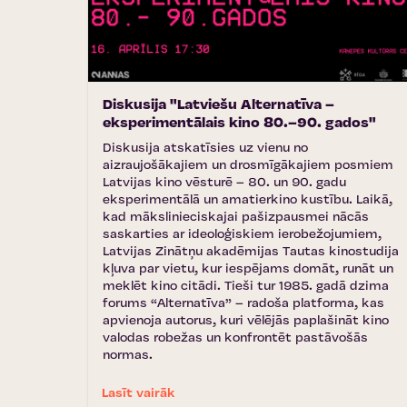
Diskusija "Latviešu Alternatīva –
eksperimentālais kino 80.–90. gados"
Diskusija atskatīsies uz vienu no
aizraujošākajiem un drosmīgākajiem posmiem
Latvijas kino vēsturē – 80. un 90. gadu
eksperimentālā un amatierkino kustību. Laikā,
kad mākslinieciskajai pašizpausmei nācās
saskarties ar ideoloģiskiem ierobežojumiem,
Latvijas Zinātņu akadēmijas Tautas kinostudija
kļuva par vietu, kur iespējams domāt, runāt un
meklēt kino citādi. Tieši tur 1985. gadā dzima
forums “Alternatīva” – radoša platforma, kas
apvienoja autorus, kuri vēlējās paplašināt kino
valodas robežas un konfrontēt pastāvošās
normas.
Lasīt vairāk