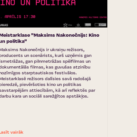
Meistarklase "Maksims Nakonečnijs: Kino
un politika"
Maksims Nakonečnijs ir ukraiņu režisors,
producents un scenārists, kurš uzņēmis gan
īsmetrāžas, gan pilnmetrāžas spēlfilmas un
dokumentālās filmas, kas guvušas atzinību
nozīmīgos starptautiskos festivālos.
Meistarklasē režisors dalīsies savā radošajā
pieredzē, pievēršoties kino un politikas
savstarpējām attiecībām, kā arī reflektēs par
darbu kara un sociāli sarežģītos apstākļos.
Lasīt vairāk