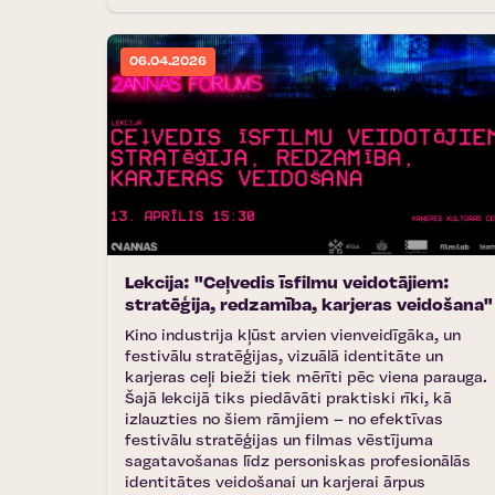
06.04.2026
Lekcija: "Ceļvedis īsfilmu veidotājiem:
stratēģija, redzamība, karjeras veidošana"
Kino industrija kļūst arvien vienveidīgāka, un
festivālu stratēģijas, vizuālā identitāte un
karjeras ceļi bieži tiek mērīti pēc viena parauga.
Šajā lekcijā tiks piedāvāti praktiski rīki, kā
izlauzties no šiem rāmjiem – no efektīvas
festivālu stratēģijas un filmas vēstījuma
sagatavošanas līdz personiskas profesionālās
identitātes veidošanai un karjerai ārpus