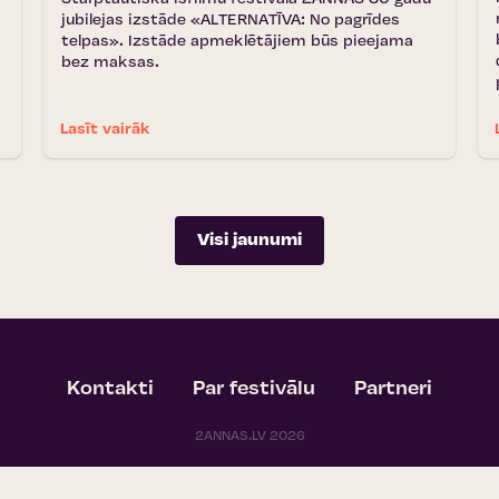
jubilejas izstāde «ALTERNATĪVA: No pagrīdes
telpas». Izstāde apmeklētājiem būs pieejama
bez maksas.
Lasīt vairāk
Visi jaunumi
Kontakti
Par festivālu
Partneri
2ANNAS.LV 2026