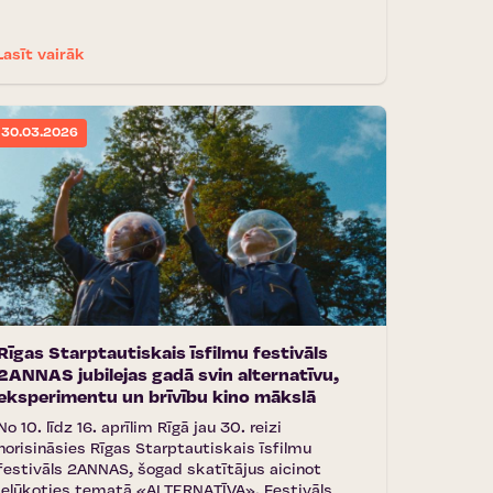
Lasīt vairāk
30.03.2026
Rīgas Starptautiskais īsfilmu festivāls
2ANNAS jubilejas gadā svin alternatīvu,
eksperimentu un brīvību kino mākslā
No 10. līdz 16. aprīlim Rīgā jau 30. reizi
norisināsies Rīgas Starptautiskais īsfilmu
festivāls 2ANNAS, šogad skatītājus aicinot
ielūkoties tematā «ALTERNATĪVA». Festivāls