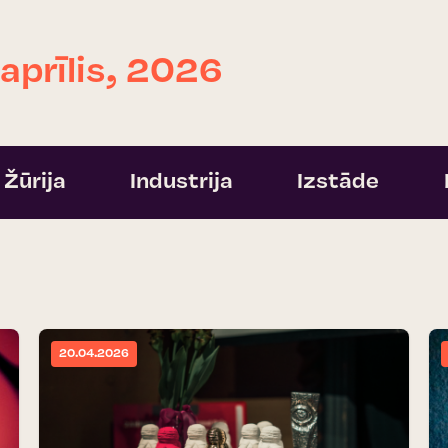
 aprīlis, 2026
Žūrija
Industrija
Izstāde
20.04.2026