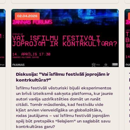
02.04.2026
Diskusija: ''Vai īsfilmu festivāli joprojām ir
kontrkultūra?"
Īsfilmu festivāli vēsturiski bijuši eksperimentos
un brīvā izteiksmē sakņota platforma, kur jaunie
autori varēja uzdrīkstēties domāt un runāt
citādi. Tomēr mūsdienās, kad festivālu vide
kļūst arvien vienveidīgāka un globalizētāka,
rodas jautājums – vai īsfilmu festivāli joprojām
spēj būt pretspēks “lielajiem” un saglabāt savu
kontrkultūras garu?