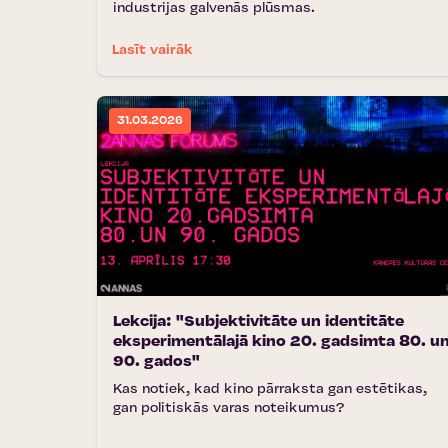
industrijas galvenās plūsmas.
Lasīt vairāk
31.03.2026
Lekcija: "Subjektivitāte un identitāte
eksperimentālajā kino 20. gadsimta 80. u
90. gados"
Kas notiek, kad kino pārraksta gan estētikas,
gan politiskās varas noteikumus?