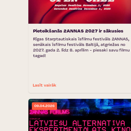
Pieteikšanās 2ANNAS 2027 ir sākusies
Rīgas Starptautiskais īsfilmu festivāls 2ANNAS,
senākais īsfilmu festivāls Baltijā, atgriežas no
2027. gada 2. līdz 8. aprīlim - piesaki savu filmu
tagad!
Lasīt vairāk
09.04.2026