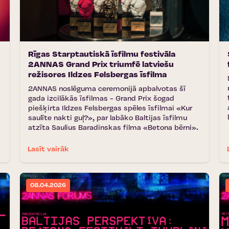
Rīgas Starptautiskā īsfilmu festivāla
2ANNAS Grand Prix triumfē latviešu
režisores Ildzes Felsbergas īsfilma
2ANNAS noslēguma ceremonijā apbalvotas šī
gada izcilākās īsfilmas - Grand Prix šogad
piešķirta Ildzes Felsbergas spēles īsfilmai «Kur
saulīte nakti guļ?», par labāko Baltijas īsfilmu
atzīta Saulius Baradinskas filma «Betona bērni».
Lasīt vairāk
08.04.2026