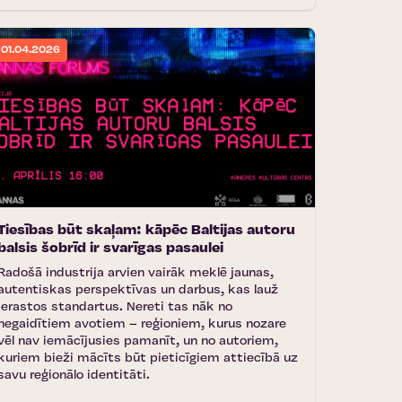
01.04.2026
Tiesības būt skaļam: kāpēc Baltijas autoru
balsis šobrīd ir svarīgas pasaulei
Radošā industrija arvien vairāk meklē jaunas,
autentiskas perspektīvas un darbus, kas lauž
ierastos standartus. Nereti tas nāk no
negaidītiem avotiem – reģioniem, kurus nozare
vēl nav iemācījusies pamanīt, un no autoriem,
kuriem bieži mācīts būt pieticīgiem attiecībā uz
savu reģionālo identitāti.