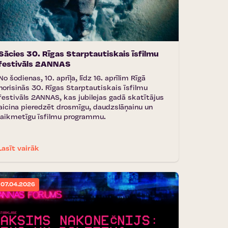
Sācies 30. Rīgas Starptautiskais īsfilmu
festivāls 2ANNAS
No šodienas, 10. aprīļa, līdz 16. aprīlim Rīgā
norisinās 30. Rīgas Starptautiskais īsfilmu
festivāls 2ANNAS, kas jubilejas gadā skatītājus
aicina pieredzēt drosmīgu, daudzslāņainu un
laikmetīgu īsfilmu programmu.
Lasīt vairāk
07.04.2026