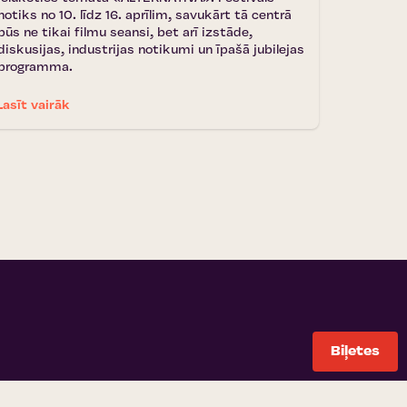
notiks no 10. līdz 16. aprīlim, savukārt tā centrā
būs ne tikai filmu seansi, bet arī izstāde,
diskusijas, industrijas notikumi un īpašā jubilejas
programma.
Lasīt vairāk