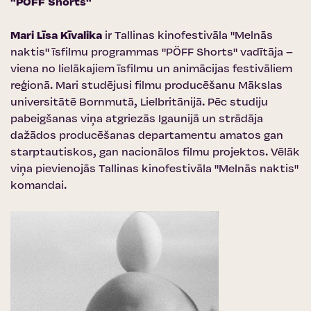
"PÖFF Shorts"
Mari Līsa Kīvalika
ir Tallinas kinofestivāla "Melnās
naktis" īsfilmu programmas "PÖFF Shorts" vadītāja –
viena no lielākajiem īsfilmu un animācijas festivāliem
reģionā. Mari studējusi filmu producēšanu Mākslas
universitātē Bornmutā, Lielbritānijā. Pēc studiju
pabeigšanas viņa atgriezās Igaunijā un strādāja
dažādos producēšanas departamentu amatos gan
starptautiskos, gan nacionālos filmu projektos. Vēlāk
viņa pievienojās Tallinas kinofestivāla "Melnās naktis"
komandai.