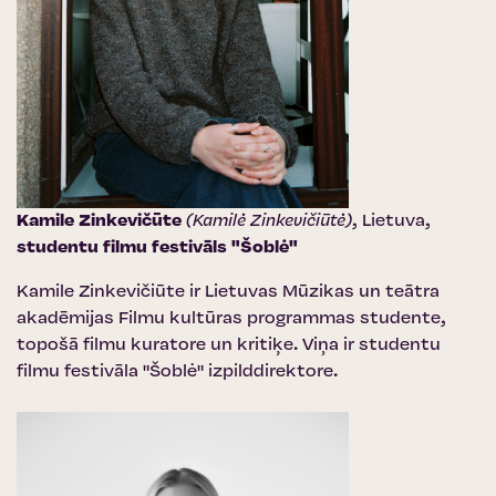
Kamile Zinkevičūte
(Kamilė Zinkevičiūtė)
, Lietuva,
studentu filmu festivāls "Šoblė"
Kamile Zinkevičiūte ir Lietuvas Mūzikas un teātra
akadēmijas Filmu kultūras programmas studente,
topošā filmu kuratore un kritiķe. Viņa ir studentu
filmu festivāla "Šoblė" izpilddirektore.