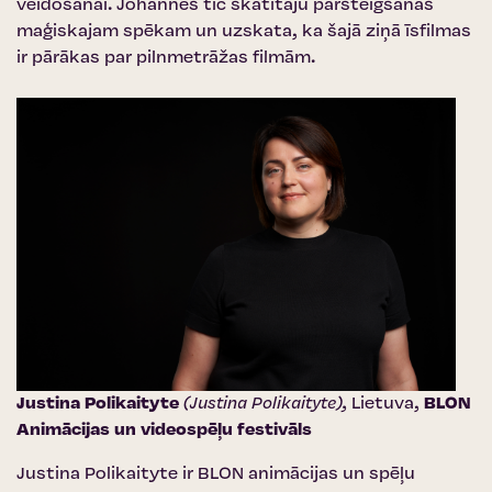
veidošanai.
Johannes tic skatītāju pārsteigšanas
maģiskajam spēkam un uzskata, ka šajā ziņā īsfilmas
ir pārākas par pilnmetrāžas filmām.
Justina Polikaityte
(Justina Polikaityte),
Lietuva,
BLON
Animācijas un videospēļu festivāls
Justina Polikaityte ir BLON animācijas un spēļu