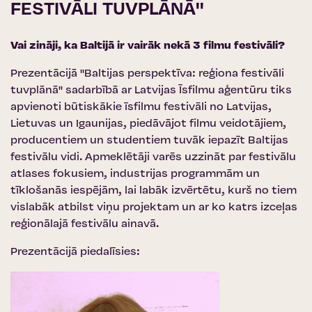
FESTIVĀLI TUVPLĀNĀ''
Vai zināji, ka Baltijā ir vairāk nekā 3 filmu festivāli?
Prezentācijā ''Baltijas perspektīva: reģiona festivāli
tuvplānā'' sadarbībā ar
Latvijas Īsfilmu aģentūru
tiks
apvienoti būtiskākie īsfilmu festivāli no Latvijas,
Lietuvas un Igaunijas, piedāvājot filmu veidotājiem,
producentiem un studentiem tuvāk iepazīt Baltijas
festivālu vidi. Apmeklētāji varēs uzzināt par festivālu
atlases fokusiem, industrijas programmām un
tīklošanās iespējām, lai labāk izvērtētu, kurš no tiem
vislabāk atbilst viņu projektam un ar ko katrs izceļas
reģionālajā festivālu ainavā.
Prezentācijā piedalīsies: