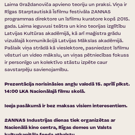
Laima Graždanoviča apvieno teoriju un praksi. Viņa ir
Rīgas Starptautiskā Īsfilmu festivāla 2ANNAS
programmas direktore un īsfilmu kuratore kopš 2015.
gada. Laima ieguvusi teātra un kino teorijas izglītību
Latvijas Kultūras akadēmijā, kā arī maģistra grādu
vizuālajā komunikācijā Latvijas Mākslas akadēmijā.
Pašlaik viņa strādā kā vieslektore, pasniedzot īsfilmu
vēsturi un video mākslu, un viņas pētniecības fokuss
ir personīgo un kolektīvo stāstu izpēte caur
savstarpēju savienojamību.
Prezentācija norisināsies angļu valodā 15. aprīlī plkst.
14:00
LKA Nacionālajā filmu skolā
.
Ieeja pasākumā ir bez maksas visiem interesentiem.
2ANNAS Industrijas dienas tiek organizētas ar
Nacionālā kino centra
,
Rīgas domes
un
Valsts