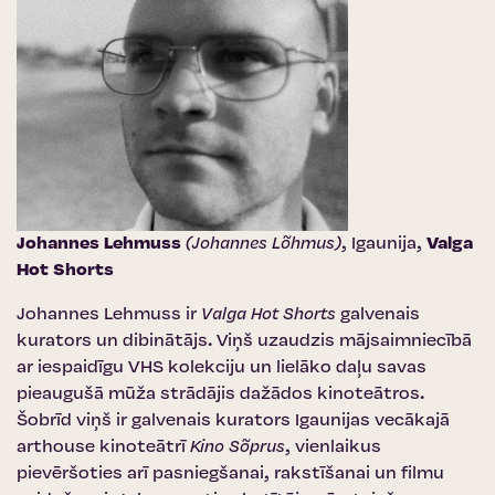
Johannes Lehmuss
(Johannes Lõhmus)
, Igaunija,
Valga
Hot Shorts
Johannes Lehmuss ir
Valga Hot Shorts
galvenais
kurators un dibinātājs. Viņš uzaudzis mājsaimniecībā
ar iespaidīgu VHS kolekciju un lielāko daļu savas
pieaugušā mūža strādājis dažādos kinoteātros.
Šobrīd viņš ir galvenais kurators Igaunijas vecākajā
arthouse kinoteātrī
Kino Sõprus
, vienlaikus
pievēršoties arī pasniegšanai, rakstīšanai un filmu