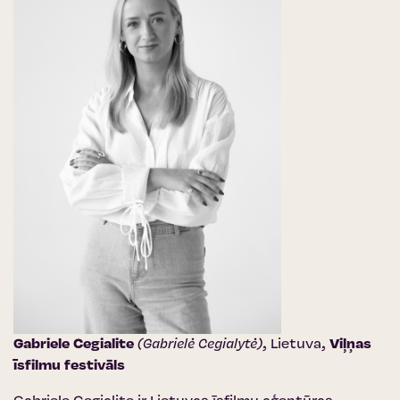
Gabriele Cegialite
(Gabrielė Cegialytė)
, Lietuva,
Viļņas
īsfilmu festivāls