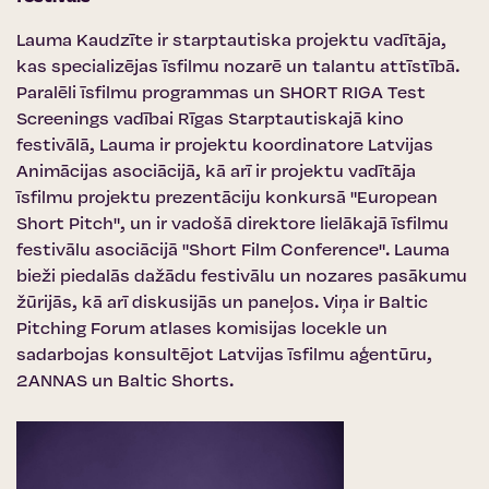
Lauma Kaudzīte ir starptautiska projektu vadītāja,
kas specializējas īsfilmu nozarē un talantu attīstībā.
Paralēli īsfilmu programmas un SHORT RIGA Test
Screenings vadībai Rīgas Starptautiskajā kino
festivālā, Lauma ir projektu koordinatore Latvijas
Animācijas asociācijā, kā arī ir projektu vadītāja
īsfilmu projektu prezentāciju konkursā "European
Short Pitch", un ir vadošā direktore lielākajā īsfilmu
festivālu asociācijā "Short Film Conference". Lauma
bieži piedalās dažādu festivālu un nozares pasākumu
žūrijās, kā arī diskusijās un paneļos. Viņa ir Baltic
Pitching Forum atlases komisijas locekle un
sadarbojas konsultējot Latvijas īsfilmu aģentūru,
2ANNAS un Baltic Shorts.