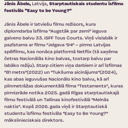
Jānis Ābele,
Latvija,
Starptautiskais studentu īsfilmu
festivāls "Easy to be Young?"
Jānis Ābele ir latviešu filmu režisors, kura
diplomdarba īsfilma "Augstāk par zemi" ieguva
galveno balvu 33. ISFF Tous Courts. Viņš vislabāk ir
pazīstams ar filmu "Jelgava '94" – pirmo Latvijas
spēlfilmu, kas nonāca platformā Netflix (tā saņēma
četras Nacionālās kino balvas, tostarp balvu par
labāko režiju). Starp citiem viņa darbiem ir arī īsfilmas
"81 metrs"(2022) un "Tukšuma aicinājums"(2024),
kas abas ieguvušas Nacionālo kino balvu, kā arī
pilnmetrāžas dokumentālā filma "Testaments", kuras
pirmizrāde notika 2025. gadā Rīgas starptautiskajā
filmu festivālā un Tallinas kinofestivālā "Melnās
naktis". Kopš 2026. gada viņš ir Starptautiskā
studentu īsfilmu festivāla "Easy to Be Young?"
mākslinieciskais direktors.