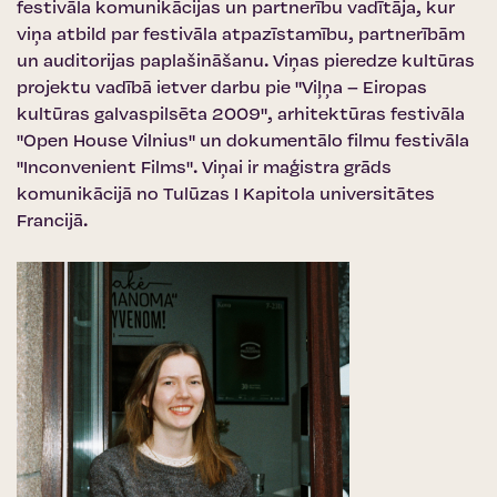
festivāla komunikācijas un partnerību vadītāja, kur
viņa atbild par festivāla atpazīstamību, partnerībām
un auditorijas paplašināšanu. Viņas pieredze kultūras
projektu vadībā ietver darbu pie "Viļņa – Eiropas
kultūras galvaspilsēta 2009", arhitektūras festivāla
"Open House Vilnius" un dokumentālo filmu festivāla
"Inconvenient Films". Viņai ir maģistra grāds
komunikācijā no Tulūzas I Kapitola universitātes
Francijā.