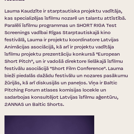
Lauma Kaudzīte ir starptautiska projektu vadītāja,
kas specializējas īsfilmu nozarē un talantu attīstībā.
Paralēli īsfilmu programmas un SHORT RIGA Test
Screenings vadībai Rīgas Starptautiskajā kino
festivālā, Lauma ir projektu koordinatore Latvijas
Animācijas asociācijā, kā arī ir projektu vadītāja
īsfilmu projektu prezentāciju konkursā "European
Short Pitch", un ir vadošā direktore lielākajā īsfilmu
festivālu asociācijā "Short Film Conference". Lauma
bieži piedalās dažādu festivālu un nozares pasākumu
žūrijās, kā arī diskusijās un paneļos. Viņa ir Baltic
Pitching Forum atlases komisijas locekle un
sadarbojas konsultējot Latvijas īsfilmu aģentūru,
2ANNAS un Baltic Shorts.