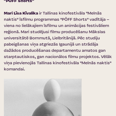
"PÖFF Shorts"
Mari Līsa Kīvalika
ir Tallinas kinofestivāla "Melnās
naktis" īsfilmu programmas "PÖFF Shorts" vadītāja –
viena no lielākajiem īsfilmu un animācijas festivāliem
reģionā. Mari studējusi filmu producēšanu Mākslas
universitātē Bornmutā, Lielbritānijā. Pēc studiju
pabeigšanas viņa atgriezās Igaunijā un strādāja
dažādos producēšanas departamentu amatos gan
starptautiskos, gan nacionālos filmu projektos. Vēlāk
viņa pievienojās Tallinas kinofestivāla "Melnās naktis"
komandai.