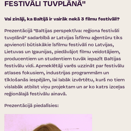
FESTIVĀLI TUVPLĀNĀ''
Vai zināji, ka Baltijā ir vairāk nekā 3 filmu festivāli?
Prezentācijā ''Baltijas perspektīva: reģiona festivāli
tuvplānā'' sadarbībā ar
Latvijas Īsfilmu aģentūru
tiks
apvienoti būtiskākie īsfilmu festivāli no Latvijas,
Lietuvas un Igaunijas, piedāvājot filmu veidotājiem,
producentiem un studentiem tuvāk iepazīt Baltijas
festivālu vidi. Apmeklētāji varēs uzzināt par festivālu
atlases fokusiem, industrijas programmām un
tīklošanās iespējām, lai labāk izvērtētu, kurš no tiem
vislabāk atbilst viņu projektam un ar ko katrs izceļas
reģionālajā festivālu ainavā.
Prezentācijā piedalīsies: