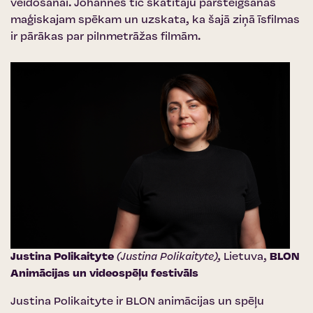
veidošanai.
Johannes tic skatītāju pārsteigšanas
maģiskajam spēkam un uzskata, ka šajā ziņā īsfilmas
ir pārākas par pilnmetrāžas filmām.
Justina Polikaityte
(Justina Polikaityte),
Lietuva,
BLON
Animācijas un videospēļu festivāls
Justina Polikaityte ir BLON animācijas un spēļu