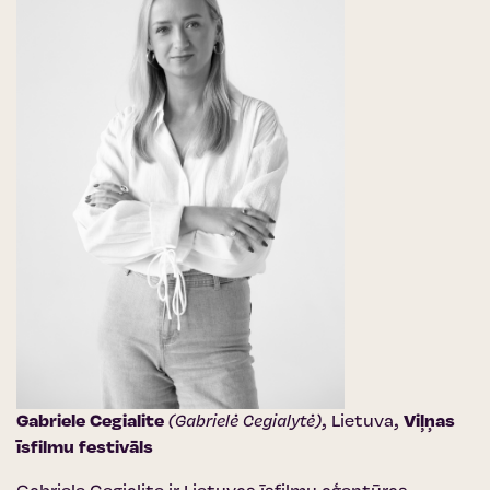
Gabriele Cegialite
(Gabrielė Cegialytė)
, Lietuva,
Viļņas
īsfilmu festivāls