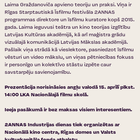
Laima Graždanoviča apvieno teoriju un praksi. Viņa ir
Rīgas Starptautiskā Īsfilmu festivāla 2ANNAS
programmas direktore un īsfilmu kuratore kopš 2015.
gada. Laima ieguvusi teātra un kino teorijas izglītību
Latvijas Kultūras akadēmijā, kā arī maģistra grādu
vizuālajā komunikācijā Latvijas Mākslas akadēmijā.
Pašlaik viņa strādā kā vieslektore, pasniedzot īsfilmu
vēsturi un video mākslu, un viņas pētniecības fokuss
ir personīgo un kolektīvo stāstu izpēte caur
savstarpēju savienojamību.
Prezentācija norisināsies angļu valodā 15. aprīlī plkst.
14:00
LKA Nacionālajā filmu skolā
.
Ieeja pasākumā ir bez maksas visiem interesentiem.
2ANNAS Industrijas dienas tiek organizētas ar
Nacionālā kino centra
,
Rīgas domes
un
Valsts