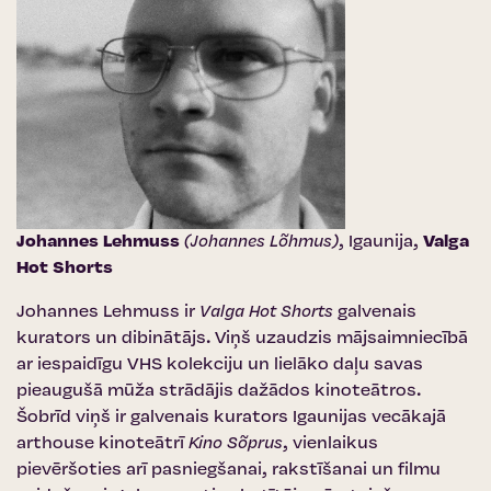
Johannes Lehmuss
(Johannes Lõhmus)
, Igaunija,
Valga
Hot Shorts
Johannes Lehmuss ir
Valga Hot Shorts
galvenais
kurators un dibinātājs. Viņš uzaudzis mājsaimniecībā
ar iespaidīgu VHS kolekciju un lielāko daļu savas
pieaugušā mūža strādājis dažādos kinoteātros.
Šobrīd viņš ir galvenais kurators Igaunijas vecākajā
arthouse kinoteātrī
Kino Sõprus
, vienlaikus
pievēršoties arī pasniegšanai, rakstīšanai un filmu