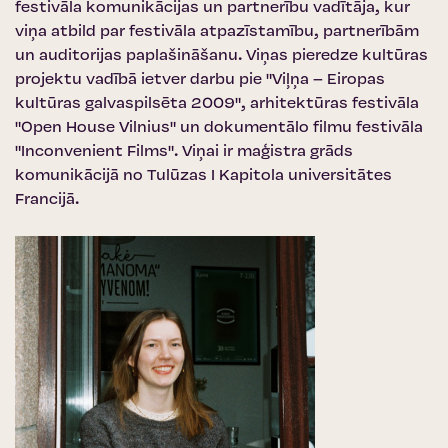
festivāla komunikācijas un partnerību vadītāja, kur
viņa atbild par festivāla atpazīstamību, partnerībām
un auditorijas paplašināšanu. Viņas pieredze kultūras
projektu vadībā ietver darbu pie "Viļņa – Eiropas
kultūras galvaspilsēta 2009", arhitektūras festivāla
"Open House Vilnius" un dokumentālo filmu festivāla
"Inconvenient Films". Viņai ir maģistra grāds
komunikācijā no Tulūzas I Kapitola universitātes
Francijā.