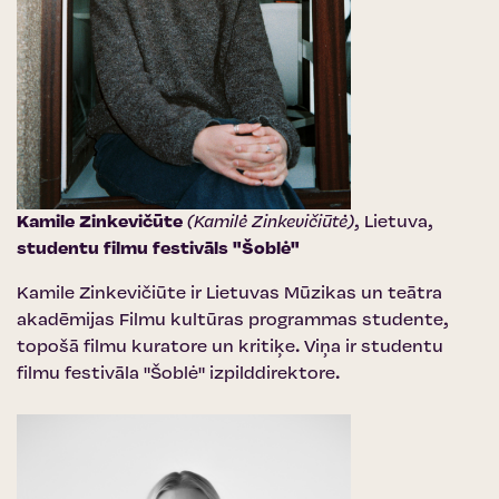
Kamile Zinkevičūte
(Kamilė Zinkevičiūtė)
, Lietuva,
studentu filmu festivāls "Šoblė"
Kamile Zinkevičiūte ir Lietuvas Mūzikas un teātra
akadēmijas Filmu kultūras programmas studente,
topošā filmu kuratore un kritiķe. Viņa ir studentu
filmu festivāla "Šoblė" izpilddirektore.