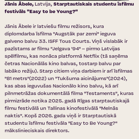
Jānis Ābele,
Latvija,
Starptautiskais studentu īsfilmu
festivāls "Easy to be Young?"
Jānis Ābele ir latviešu filmu režisors, kura
diplomdarba īsfilma "Augstāk par zemi" ieguva
galveno balvu 33. ISFF Tous Courts. Viņš vislabāk ir
pazīstams ar filmu "Jelgava '94" – pirmo Latvijas
spēlfilmu, kas nonāca platformā Netflix (tā saņēma
četras Nacionālās kino balvas, tostarp balvu par
labāko režiju). Starp citiem viņa darbiem ir arī īsfilmas
"81 metrs"(2022) un "Tukšuma aicinājums"(2024),
kas abas ieguvušas Nacionālo kino balvu, kā arī
pilnmetrāžas dokumentālā filma "Testaments", kuras
pirmizrāde notika 2025. gadā Rīgas starptautiskajā
filmu festivālā un Tallinas kinofestivālā "Melnās
naktis". Kopš 2026. gada viņš ir Starptautiskā
studentu īsfilmu festivāla "Easy to Be Young?"
mākslinieciskais direktors.