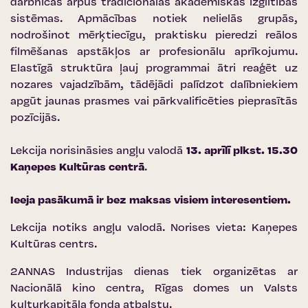
darbnīcas ārpus tradicionālās akadēmiskās izglītības
sistēmas. Apmācības notiek nelielās grupās,
nodrošinot mērķtiecīgu, praktisku pieredzi reālos
filmēšanas apstākļos ar profesionālu aprīkojumu.
Elastīgā struktūra ļauj programmai ātri reaģēt uz
nozares vajadzībām, tādējādi palīdzot dalībniekiem
apgūt jaunas prasmes vai pārkvalificēties pieprasītās
pozīcijās.
Lekcija norisināsies angļu valodā
13. aprīlī plkst. 15.30
Kaņepes Kultūras centrā
.
Ieeja pasākumā ir bez maksas visiem interesentiem.
Lekcija notiks angļu valodā. Norises vieta:
Kaņepes
Kultūras centrs
.
2ANNAS Industrijas dienas tiek organizētas ar
Nacionālā kino centra
,
Rīgas domes
un
Valsts
kulturkapitāla fonda
atbalstu.