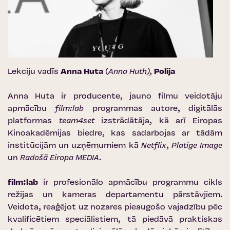
Lekciju vadīs
Anna Huta
(
Anna Huth),
Polija
Anna Huta ir producente, jauno filmu veidotāju
apmācību
film:lab
programmas autore, digitālās
platformas
team4set
izstrādātāja, kā arī Eiropas
Kinoakadēmijas biedre, kas sadarbojas ar tādām
institūcijām un uzņēmumiem kā
Netflix
,
Platige Image
un
Radošā Eiropa MEDIA
.
film:lab
ir profesionālo apmācību programmu cikls
režijas un kameras departamentu pārstāvjiem.
Veidota, reaģējot uz nozares pieaugošo vajadzību pēc
kvalificētiem speciālistiem, tā piedāvā praktiskas