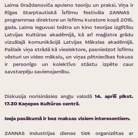
Laima Graždanoviča apvieno teoriju un praksi. Viņa ir
Rīgas Starptautiskā Īsfilmu festivāla 2ANNAS
programmas direktore un īsfilmu kuratore kopš 2015.
gada. Laima ieguvusi teātra un kino teorijas izglītību
Latvijas Kultūras akadēmijā, kā arī maģistra grādu
vizuālajā komunikācijā Latvijas Mākslas akadēmijā.
Pašlaik viņa strādā kā vieslektore, pasniedzot īsfilmu
vēsturi un video mākslu, un viņas pētniecības fokuss
ir personīgo un kolektīvo stāstu izpēte caur
savstarpēju savienojamību.
Diskusija norisināsies angļu valodā
14. aprīlī plkst.
17.30
Kaņepes Kultūras centrā
.
Ieeja pasākumā ir bez maksas visiem interesentiem.
2ANNAS Industrijas dienas tiek organizētas ar