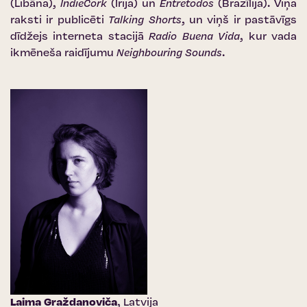
(Libāna),
IndieCork
(Īrija) un
Entretodos
(Brazīlija). Viņa
raksti ir publicēti
Talking Shorts
, un viņš ir pastāvīgs
dīdžejs interneta stacijā
Radio Buena Vida
, kur vada
ikmēneša raidījumu
Neighbouring Sounds
.
Laima Graždanoviča
, Latvija