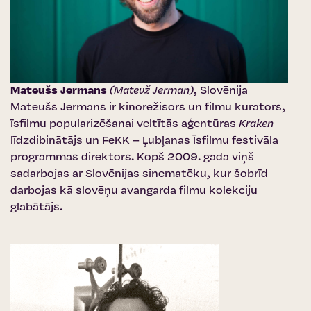
Mateušs Jermans
(Matevž Jerman)
, Slovēnija
Mateušs Jermans ir kinorežisors un filmu kurators,
īsfilmu popularizēšanai veltītās aģentūras
Kraken
līdzdibinātājs un
FeKK – Ļubļanas Īsfilmu festivāla
programmas direktors. Kopš 2009. gada viņš
sadarbojas ar Slovēnijas sinematēku, kur šobrīd
darbojas kā slovēņu avangarda filmu kolekciju
glabātājs.