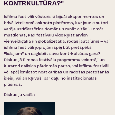
KONTRKULTŪRA?"
Īsfilmu festivāli vēsturiski bijuši eksperimentos un
brīvā izteiksmē sakņota platforma, kur jaunie autori
varēja uzdrīkstēties domāt un runāt citādi. Tomēr
mūsdienās, kad festivālu vide kļūst arvien
vienveidīgāka un globalizētāka, rodas jautājums – vai
īsfilmu festivāli joprojām spēj būt pretspēks
“lielajiem” un saglabāt savu kontrkultūras garu?
Diskusijā Eiropas festivālu programmu veidotāji un
kuratori dalīsies pārdomās par to, vai īsfilmu festivāli
vēl spēj iemiesot neatkarības un radošas pretošanās
ideju, vai arī kļuvuši par daļu no institucionālās
plūsmas.
Diskusiju vadīs: