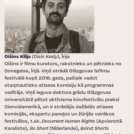
Oišins Kīlijs
(Oisín Kealy)
, Īrija
Oišins ir filmu kurators, rakstnieks un pētnieks no
Donegalas, Īrijā. Viņš strādā
Glāzgovas īsfilmu
festivālā
kopš 2018. gada, pašlaik vadot
starptautisko atlases komisiju kā programmas
vadītājs. Viņš ieguva doktora grādu Glāzgovas
Universitātē pētot aktīvisma kinofestivālu praksi
Dienvidamerikā, un ir strādājis dažādās atlases
komisijās, ekspertu paneļos un žūrijās vairākos
festivālos, t.sk.
Document Human Rights
(Apvienotā
Karaliste),
Go Short
(Nīderlande),
Beirut Shorts