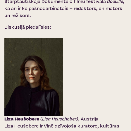
Starptautiskajā Dokumentālo filmu festivālā
Docville
,
kā arī ir kā pašnodarbinātais – redaktors, animators
un režisors.
Diskusijā piedalīsies:
Liza Heušobere
(Lisa Heuschober)
, Austrija
Liza Heušobere ir Vīnē dzīvojoša kuratore, kultūras