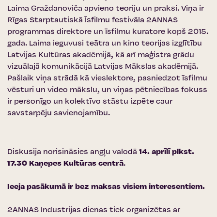
Laima Graždanoviča apvieno teoriju un praksi. Viņa ir
Rīgas Starptautiskā Īsfilmu festivāla 2ANNAS
programmas direktore un īsfilmu kuratore kopš 2015.
gada. Laima ieguvusi teātra un kino teorijas izglītību
Latvijas Kultūras akadēmijā, kā arī maģistra grādu
vizuālajā komunikācijā Latvijas Mākslas akadēmijā.
Pašlaik viņa strādā kā vieslektore, pasniedzot īsfilmu
vēsturi un video mākslu, un viņas pētniecības fokuss
ir personīgo un kolektīvo stāstu izpēte caur
savstarpēju savienojamību.
Diskusija norisināsies angļu valodā
14. aprīlī plkst.
17.30
Kaņepes Kultūras centrā
.
Ieeja pasākumā ir bez maksas visiem interesentiem.
2ANNAS Industrijas dienas tiek organizētas ar