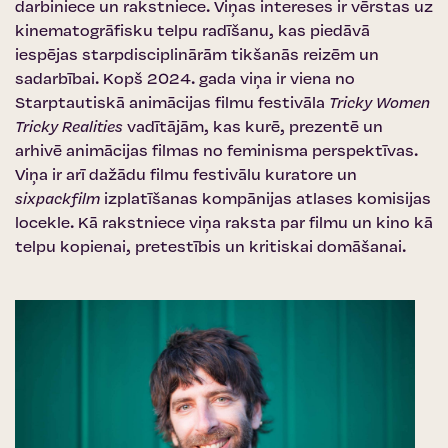
darbiniece un rakstniece. Viņas intereses ir vērstas uz
kinematogrāfisku telpu radīšanu, kas piedāvā
iespējas starpdisciplinārām tikšanās reizēm un
sadarbībai. Kopš 2024. gada viņa ir viena no
Starptautiskā animācijas filmu festivāla
Tricky Women
Tricky Realities
vadītājām, kas kurē, prezentē un
arhivē animācijas filmas no feminisma perspektīvas.
Viņa ir arī dažādu filmu festivālu kuratore un
sixpackfilm
izplatīšanas kompānijas atlases komisijas
locekle. Kā rakstniece viņa raksta par filmu un kino kā
telpu kopienai, pretestībis un kritiskai domāšanai.