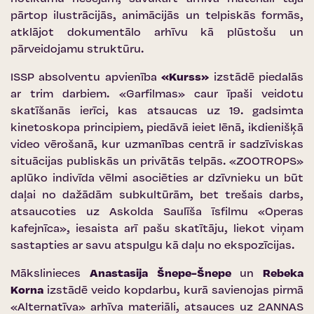
pārtop ilustrācijās, animācijās un telpiskās formās,
atklājot dokumentālo arhīvu kā plūstošu un
pārveidojamu struktūru.
ISSP absolventu apvienība
«Kurss»
izstādē piedalās
ar trim darbiem. «Garfilmas» caur īpaši veidotu
skatīšanās ierīci, kas atsaucas uz 19. gadsimta
kinetoskopa principiem, piedāvā ieiet lēnā, ikdienišķā
video vērošanā, kur uzmanības centrā ir sadzīviskas
situācijas publiskās un privātās telpās. «ZOOTROPS»
aplūko indivīda vēlmi asociēties ar dzīvnieku un būt
daļai no dažādām subkultūrām, bet trešais darbs,
atsaucoties uz Askolda Saulīša īsfilmu «Operas
kafejnīca», iesaista arī pašu skatītāju, liekot viņam
sastapties ar savu atspulgu kā daļu no ekspozīcijas.
Mākslinieces
Anastasija Šnepe-Šnepe
un
Rebeka
Korna
izstādē veido kopdarbu, kurā savienojas pirmā
«Alternatīva» arhīva materiāli, atsauces uz 2ANNAS