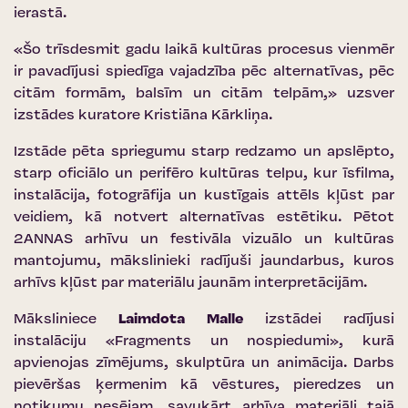
ierastā.
«Šo trīsdesmit gadu laikā kultūras procesus vienmēr
ir pavadījusi spiedīga vajadzība pēc alternatīvas, pēc
citām formām, balsīm un citām telpām,» uzsver
izstādes kuratore Kristiāna Kārkliņa.
Izstāde pēta spriegumu starp redzamo un apslēpto,
starp oficiālo un perifēro kultūras telpu, kur īsfilma,
instalācija, fotogrāfija un kustīgais attēls kļūst par
veidiem, kā notvert alternatīvas estētiku. Pētot
2ANNAS arhīvu un festivāla vizuālo un kultūras
mantojumu, mākslinieki radījuši jaundarbus, kuros
arhīvs kļūst par materiālu jaunām interpretācijām.
Māksliniece
Laimdota Malle
izstādei radījusi
instalāciju «Fragments un nospiedumi», kurā
apvienojas zīmējums, skulptūra un animācija. Darbs
pievēršas ķermenim kā vēstures, pieredzes un
notikumu nesējam, savukārt arhīva materiāli tajā