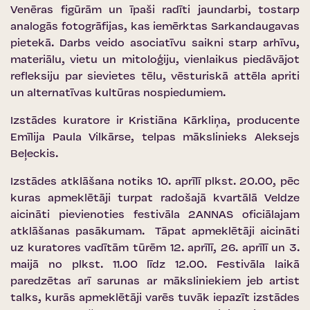
Venēras figūrām un īpaši radīti jaundarbi, tostarp
analogās fotogrāfijas, kas iemērktas Sarkandaugavas
pietekā. Darbs veido asociatīvu saikni starp arhīvu,
materiālu, vietu un mitoloģiju, vienlaikus piedāvājot
refleksiju par sievietes tēlu, vēsturiskā attēla apriti
un alternatīvas kultūras nospiedumiem.
Izstādes kuratore ir Kristiāna Kārkliņa, producente
Emīlija Paula Vilkārse, telpas mākslinieks Aleksejs
Beļeckis.
Izstādes atklāšana notiks 10. aprīlī plkst. 20.00, pēc
kuras apmeklētāji turpat radošajā kvartālā Veldze
aicināti pievienoties festivāla 2ANNAS oficiālajam
atklāšanas pasākumam. Tāpat apmeklētāji aicināti
uz kuratores vadītām tūrēm 12. aprīlī, 26. aprīlī un 3.
maijā no plkst. 11.00 līdz 12.00. Festivāla laikā
paredzētas arī sarunas ar māksliniekiem jeb artist
talks, kurās apmeklētāji varēs tuvāk iepazīt izstādes