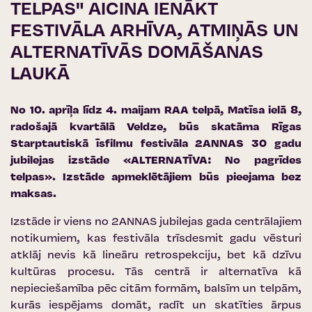
TELPAS" AICINA IENĀKT
FESTIVĀLA ARHĪVA, ATMIŅĀS UN
ALTERNATĪVĀS DOMĀŠANAS
LAUKĀ
No 10. aprīļa līdz 4. maijam RAA telpā, Matīsa ielā 8,
radošajā kvartālā Veldze, būs skatāma Rīgas
Starptautiskā īsfilmu festivāla 2ANNAS 30 gadu
jubilejas izstāde «ALTERNATĪVA: No pagrīdes
telpas». Izstāde apmeklētājiem būs pieejama bez
maksas.
Izstāde ir viens no 2ANNAS jubilejas gada centrālajiem
notikumiem, kas festivāla trīsdesmit gadu vēsturi
atklāj nevis kā lineāru retrospekciju, bet kā dzīvu
kultūras procesu. Tās centrā ir alternatīva kā
nepieciešamība pēc citām formām, balsīm un telpām,
kurās iespējams domāt, radīt un skatīties ārpus