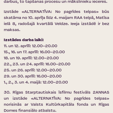
darbus, to tapšanas procesu un mākslinieku ieceres.
Izstāde «ALTERNATĪVA: No pagrīdes telpas» būs
skatāma no 10. aprīļa līdz 4. maijam RAA telpā, Matīsa
ielā 8, radošajā kvartālā Veldze. Ieeja izstādē ir bez
maksas.
Izstādes darba laiki:
11. un 12. aprīlī: 12.00–20.00
15., 16. un 17. aprīlī: 16.00–20.00
18. un 19. aprīlī: 12.00–20.00
22., 23. un 24. aprīlī: 16.00–20.00
25. un 26. aprīlī: 12.00–20.00
29. un 30. aprīlī: 16.00–20.00
1., 2., 3. un 4. maijā: 12.00–20.00
30. Rīgas Starptautiskais īsfilmu festivāls 2ANNAS
un izstāde «ALTERNATĪVA: No pagrīdes telpas»
norisinās ar Valsts Kultūrkapitāla fonda un Rīgas
Domes finansiālo atbalstu.